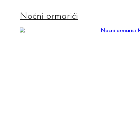
Noćni ormarići