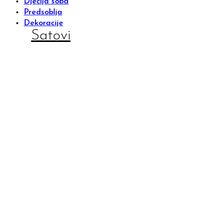
Dječija soba
Predsoblja
Dekoracije
Satovi