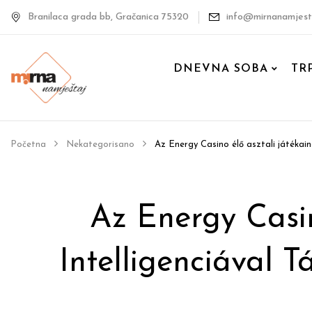
Branilaca grada bb, Gračanica 75320
info@mirnanamjest
DNEVNA SOBA
TR
Početna
Nekategorisano
Az Energy Casino élő asztali játékai
Az Energy Casi
Intelligenciával 