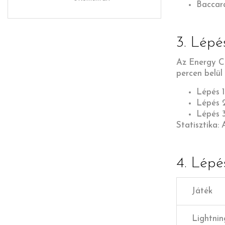
Baccara
3. Lépé
Az Energy Ca
percen belül
Lépés 
Lépés 2
Lépés 3
Statisztika:
4. Lépé
Játék
Lightnin