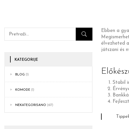
Ebben a gyak
Megismerhete
élvezheted a
játszani és 
KATEGORIJE
Előkész
BLOG
(1)
Stabil 
Érvénye
KOMODE
(1)
Bankkár
Fejlesz
NEKATEGORISANO
(617)
Tippe