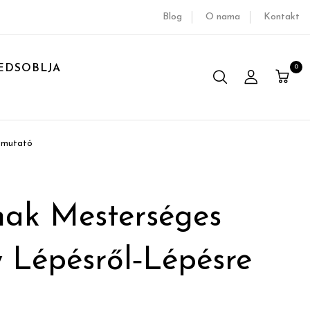
Blog
O nama
Kontakt
EDSOBLJA
0
útmutató
nak Mesterséges
y Lépésről‑lépésre