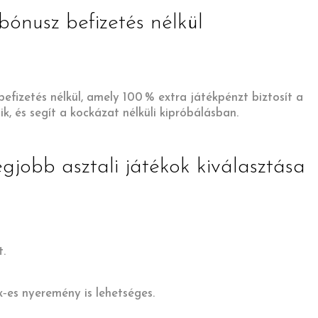
bónusz befizetés nélkül
efizetés nélkül, amely 100 % extra játékpénzt biztosít a
, és segít a kockázat nélküli kipróbálásban.
gjobb asztali játékok kiválasztása
t.
x‑es nyeremény is lehetséges.