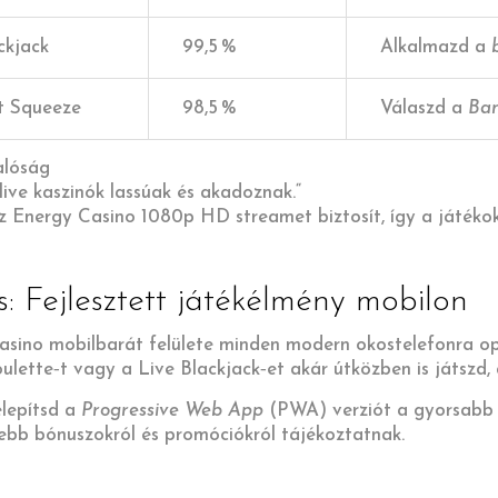
ckjack
99,5 %
Alkalmazd a
t Squeeze
98,5 %
Válaszd a
Ba
alóság
 live kaszinók lassúak és akadoznak.“
z Energy Casino 1080p HD streamet biztosít, így a játéko
s: Fejlesztett játékélmény mobilon
sino mobilbarát felülete minden modern okostelefonra op
ulette‑t vagy a Live Blackjack‑et akár útközben is játszd,
elepítsd a
Progressive Web App
(PWA) verziót a gyorsabb b
sebb bónuszokról és promóciókról tájékoztatnak.