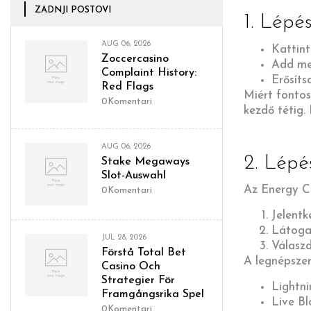
ZADNJI POSTOVI
1. Lépé
AUG 06, 2026
Kattint
Zoccercasino
Add meg
Complaint History:
Erősíts
Red Flags
Miért fontos
0
Komentari
kezdő tétig.
AUG 06, 2026
2. Lépé
Stake Megaways
Slot-Auswahl
Az Energy C
0
Komentari
Jelentk
Látoga
JUL 28, 2026
Válaszd
Förstå Total Bet
A legnépszer
Casino Och
Strategier För
Lightni
Framgångsrika Spel
Live Bl
0
Komentari