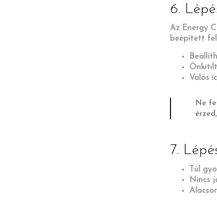
6. Lépé
Az Energy Ca
beépített fel
Beállít
Önkitil
Valós i
Ne fe
érzed
7. Lépé
Túl gyo
Nincs j
Alacson