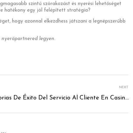
legmagasabb szintű szórakozást és nyerési lehetőséget
re hatékony egy jól felépített stratégia?
őséget, hogy azonnal elkezdhess játszani a legnépszerűbb
te nyerőpartnered legyen.
NEXT
Historias De Éxito Del Servicio Al Cliente En Casino Online: Cómo Resolver Problemas Y Mejorar Tu Experiencia