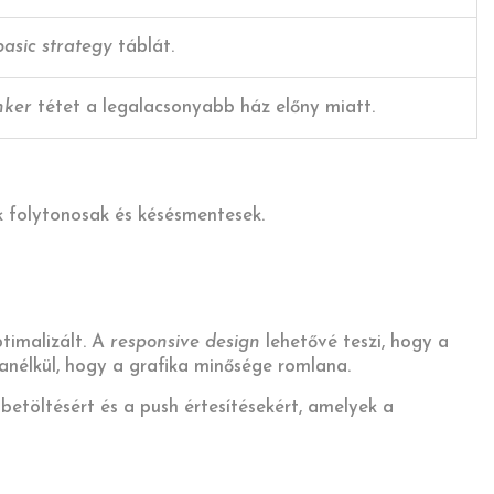
basic strategy
táblát.
nker
tétet a legalacsonyabb ház előny miatt.
k folytonosak és késésmentesek.
timalizált. A
responsive design
lehetővé teszi, hogy a
 anélkül, hogy a grafika minősége romlana.
etöltésért és a push értesítésekért, amelyek a