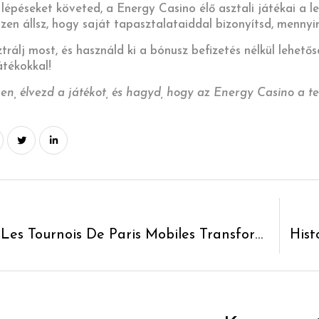
lépéseket követed, a Energy Casino élő asztali játékai a 
szen állsz, hogy saját tapasztalataiddal bizonyítsd, mennyi
ztrálj most, és használd ki a bónusz befizetés nélkül lehet
játékokkal!
ősen, élvezd a játékot, és hagyd, hogy az Energy Casino a 
Comment Les Tournois De Paris Mobiles Transforment Les Playoffs NBA En Succès De Jeu