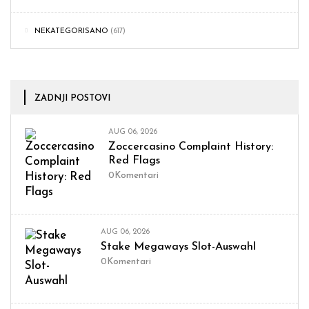
NEKATEGORISANO
(617)
ZADNJI POSTOVI
AUG 06, 2026
Zoccercasino Complaint History:
Red Flags
0
Komentari
AUG 06, 2026
Stake Megaways Slot-Auswahl
0
Komentari