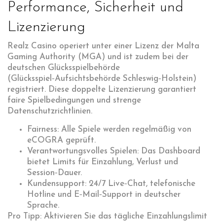
Performance, Sicherheit und
Lizenzierung
Realz Casino operiert unter einer Lizenz der Malta
Gaming Authority (MGA) und ist zudem bei der
deutschen Glücksspielbehörde
(Glücksspiel‑Aufsichtsbehörde Schleswig‑Holstein)
registriert. Diese doppelte Lizenzierung garantiert
faire Spielbedingungen und strenge
Datenschutzrichtlinien.
Fairness: Alle Spiele werden regelmäßig von
eCOGRA geprüft.
Verantwortungsvolles Spielen: Das Dashboard
bietet Limits für Einzahlung, Verlust und
Session‑Dauer.
Kundensupport: 24/7 Live‑Chat, telefonische
Hotline und E‑Mail‑Support in deutscher
Sprache.
Pro Tipp: Aktivieren Sie das tägliche Einzahlungslimit