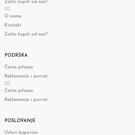
Zašto kupiti od nas?
O nama
Kontakt
Zašto kupiti od nas?
PODRŠKA
Česta pitanja
Reklamacije i povrat
Česta pitanja
Reklamacije i povrat
POSLOVANJE
Uslovi kupovine