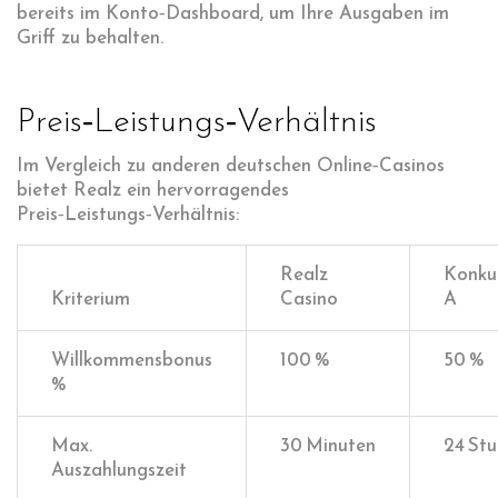
bereits im Konto‑Dashboard, um Ihre Ausgaben im
Griff zu behalten.
Preis‑Leistungs‑Verhältnis
Im Vergleich zu anderen deutschen Online‑Casinos
bietet Realz ein hervorragendes
Preis‑Leistungs‑Verhältnis:
Realz
Konku
Kriterium
Casino
A
Willkommensbonus
100 %
50 %
%
Max.
30 Minuten
24 St
Auszahlungszeit