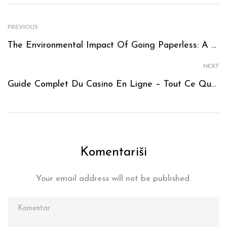
PREVIOUS
The Environmental Impact Of Going Paperless: A Business Perspective
NEXT
Guide Complet Du Casino En Ligne – Tout Ce Que Vous Devez Savoir
Komentariši
Your email address will not be published.