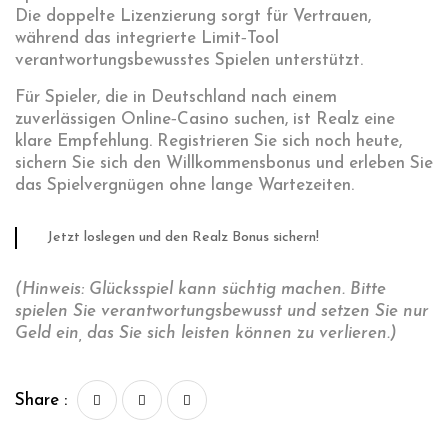
Die doppelte Lizenzierung sorgt für Vertrauen,
während das integrierte Limit‑Tool
verantwortungsbewusstes Spielen unterstützt.
Für Spieler, die in Deutschland nach einem
zuverlässigen Online‑Casino suchen, ist Realz eine
klare Empfehlung. Registrieren Sie sich noch heute,
sichern Sie sich den Willkommensbonus und erleben Sie
das Spielvergnügen ohne lange Wartezeiten.
Jetzt loslegen und den Realz Bonus sichern!
(Hinweis: Glücksspiel kann süchtig machen. Bitte
spielen Sie verantwortungsbewusst und setzen Sie nur
Geld ein, das Sie sich leisten können zu verlieren.)
Share :