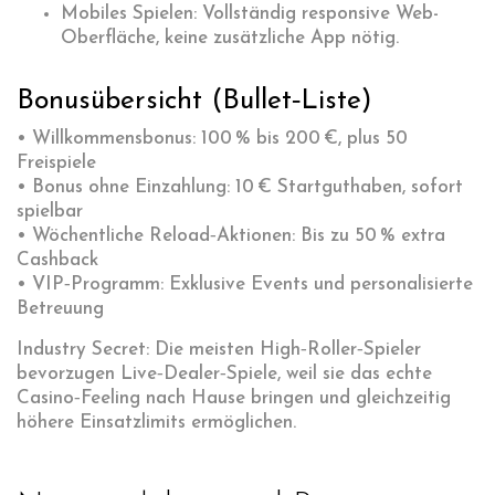
Mobiles Spielen: Vollständig responsive Web-
Oberfläche, keine zusätzliche App nötig.
Bonusübersicht (Bullet‑Liste)
• Willkommensbonus: 100 % bis 200 €, plus 50
Freispiele
• Bonus ohne Einzahlung: 10 € Startguthaben, sofort
spielbar
• Wöchentliche Reload‑Aktionen: Bis zu 50 % extra
Cashback
• VIP‑Programm: Exklusive Events und personalisierte
Betreuung
Industry Secret: Die meisten High‑Roller‑Spieler
bevorzugen Live‑Dealer‑Spiele, weil sie das echte
Casino‑Feeling nach Hause bringen und gleichzeitig
höhere Einsatzlimits ermöglichen.