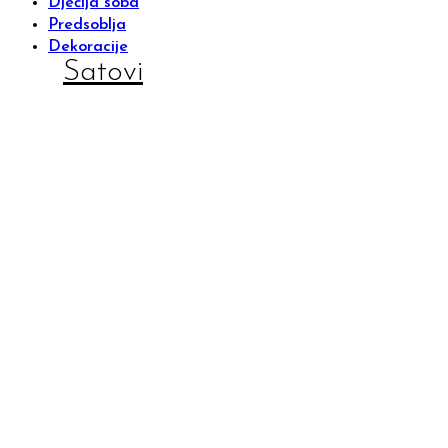
Dječija soba
Predsoblja
Dekoracije
Satovi