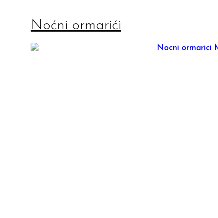
Noćni ormarići