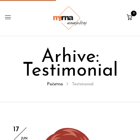
0
Arhive:
Testimonial
Početna
Testimonial
17
JUN