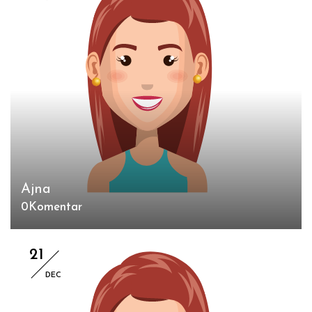
Ajna
0
Komentar
21
DEC