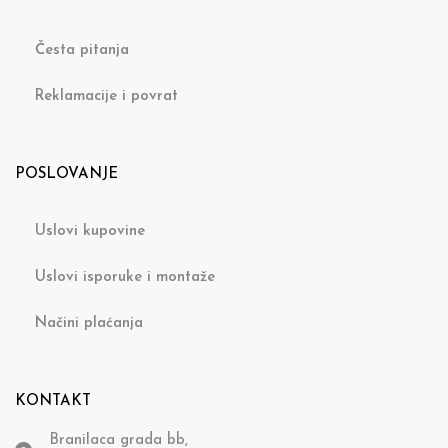
Česta pitanja
Reklamacije i povrat
POSLOVANJE
Uslovi kupovine
Uslovi isporuke i montaže
Načini plaćanja
KONTAKT
Branilaca grada bb,