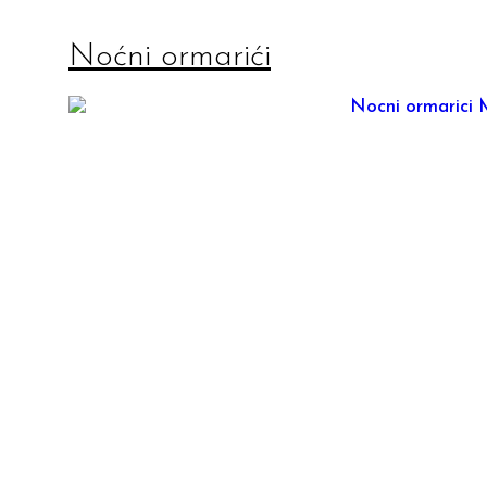
Noćni ormarići