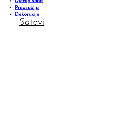
Dječija soba
Predsoblja
Dekoracije
Satovi