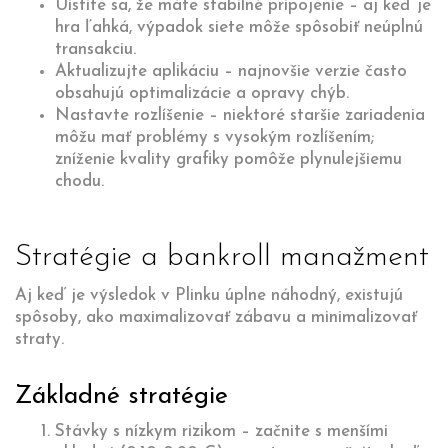
Uistite sa, že máte stabilné pripojenie – aj keď je
hra ľahká, výpadok siete môže spôsobiť neúplnú
transakciu.
Aktualizujte aplikáciu – najnovšie verzie často
obsahujú optimalizácie a opravy chýb.
Nastavte rozlíšenie – niektoré staršie zariadenia
môžu mať problémy s vysokým rozlíšením;
zníženie kvality grafiky pomôže plynulejšiemu
chodu.
Stratégie a bankroll manažment
Aj keď je výsledok v Plinku úplne náhodný, existujú
spôsoby, ako maximalizovať zábavu a minimalizovať
straty.
Základné stratégie
Stávky s nízkym rizikom – začnite s menšími