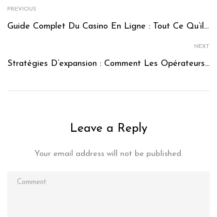
PREVIOUS
Guide Complet Du Casino En Ligne : Tout Ce Qu’il Faut Savoir Avant De Jouer
NEXT
Stratégies D’expansion : Comment Les Opérateurs I‑gaming Réinventent Leurs Acquisitions Cet Été
Leave a Reply
Your email address will not be published.