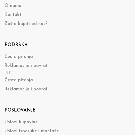
O nama
Kontakt
Zašto kupiti od nas?
PODRŠKA
Česta pitanja
Reklamacije i povrat
Česta pitanja
Reklamacije i povrat
POSLOVANJE
Uslovi kupovine
Uslovi isporuke i montaže