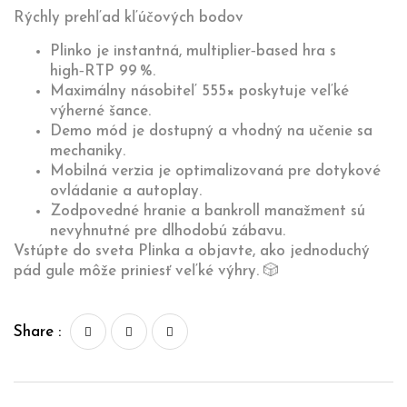
Rýchly prehľad kľúčových bodov
Plinko je instantná, multiplier‑based hra s
high‑RTP 99 %.
Maximálny násobiteľ 555× poskytuje veľké
výherné šance.
Demo mód je dostupný a vhodný na učenie sa
mechaniky.
Mobilná verzia je optimalizovaná pre dotykové
ovládanie a autoplay.
Zodpovedné hranie a bankroll manažment sú
nevyhnutné pre dlhodobú zábavu.
Vstúpte do sveta Plinka a objavte, ako jednoduchý
pád gule môže priniesť veľké výhry. 🎲
Share :