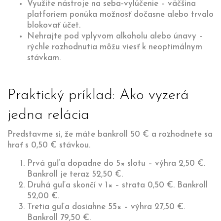
Využite nástroje na seba‑vylúčenie – väčšina
platforiem ponúka možnosť dočasne alebo trvalo
blokovať účet.
Nehrajte pod vplyvom alkoholu alebo únavy –
rýchle rozhodnutia môžu viesť k neoptimálnym
stávkam.
Praktický príklad: Ako vyzerá
jedna relácia
Predstavme si, že máte bankroll 50 € a rozhodnete sa
hrať s 0,50 € stávkou.
Prvá guľa dopadne do 5× slotu – výhra 2,50 €.
Bankroll je teraz 52,50 €.
Druhá guľa skončí v 1× – strata 0,50 €. Bankroll
52,00 €.
Tretia guľa dosiahne 55× – výhra 27,50 €.
Bankroll 79,50 €.