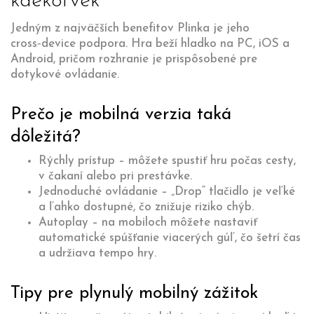
kdekoľvek
Jedným z najväčších benefitov Plinka je jeho
cross‑device podpora. Hra beží hladko na PC, iOS a
Android, pričom rozhranie je prispôsobené pre
dotykové ovládanie.
Prečo je mobilná verzia taká
dôležitá?
Rýchly prístup – môžete spustiť hru počas cesty,
v čakaní alebo pri prestávke.
Jednoduché ovládanie – „Drop“ tlačidlo je veľké
a ľahko dostupné, čo znižuje riziko chýb.
Autoplay – na mobiloch môžete nastaviť
automatické spúšťanie viacerých gúľ, čo šetrí čas
a udržiava tempo hry.
Tipy pre plynulý mobilný zážitok