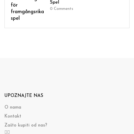
Spel
0
Comments
UPOZNAJTE NAS
O nama
Kontakt
Zašto kupiti od nas?