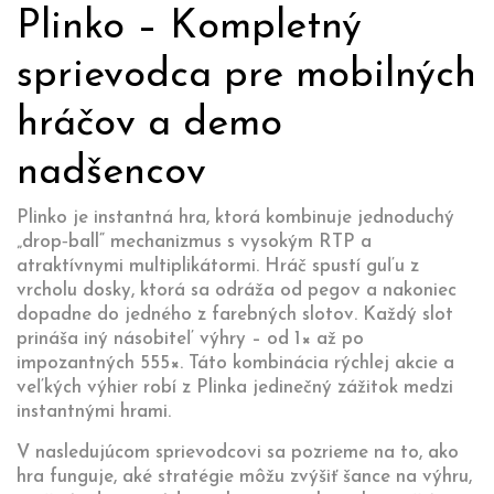
Plinko – Kompletný
sprievodca pre mobilných
hráčov a demo
nadšencov
Plinko je instantná hra, ktorá kombinuje jednoduchý
„drop‑ball“ mechanizmus s vysokým RTP a
atraktívnymi multiplikátormi. Hráč spustí guľu z
vrcholu dosky, ktorá sa odráža od pegov a nakoniec
dopadne do jedného z farebných slotov. Každý slot
prináša iný násobiteľ výhry – od 1× až po
impozantných 555×. Táto kombinácia rýchlej akcie a
veľkých výhier robí z Plinka jedinečný zážitok medzi
instantnými hrami.
V nasledujúcom sprievodcovi sa pozrieme na to, ako
hra funguje, aké stratégie môžu zvýšiť šance na výhru,