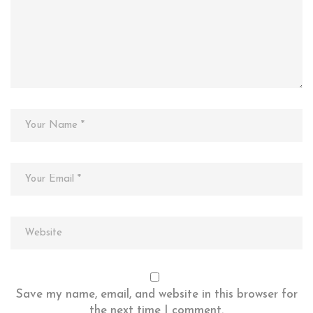
Save my name, email, and website in this browser for
the next time I comment.