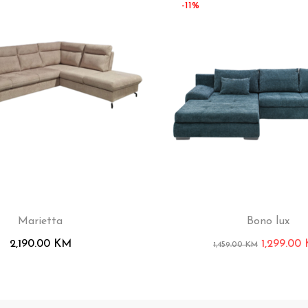
-11%
Marietta
Bono lux
2,190.00
KM
1,299.00
1,459.00
KM