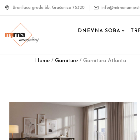
Branilaca grada bb, Gračanica 75320
info@mirnanamjest
DNEVNA SOBA
TR
Home
/
Garniture
/ Garnitura Atlanta