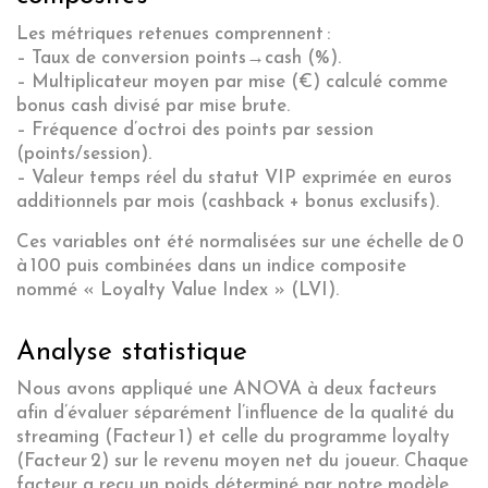
Les métriques retenues comprennent :
– Taux de conversion points→cash (%).
– Multiplicateur moyen par mise (€) calculé comme
bonus cash divisé par mise brute.
– Fréquence d’octroi des points par session
(points/session).
– Valeur temps réel du statut VIP exprimée en euros
additionnels par mois (cashback + bonus exclusifs).
Ces variables ont été normalisées sur une échelle de 0
à 100 puis combinées dans un indice composite
nommé « Loyalty Value Index » (LVI).
Analyse statistique
Nous avons appliqué une ANOVA à deux facteurs
afin d’évaluer séparément l’influence de la qualité du
streaming (Facteur 1) et celle du programme loyalty
(Facteur 2) sur le revenu moyen net du joueur. Chaque
facteur a reçu un poids déterminé par notre modèle