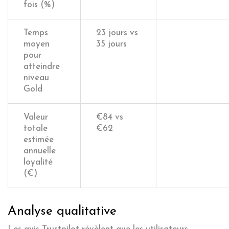
fois (%)
Temps
23 jours vs
moyen
35 jours
pour
atteindre
niveau
Gold
Valeur
€84 vs
totale
€62
estimée
annuelle
loyalité
(€)
Analyse qualitative