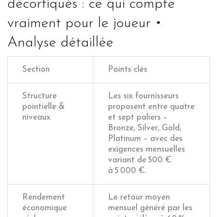
décortiqués : ce qui compte
vraiment pour le joueur •
Analyse détaillée
Section
Points clés
Structure
Les six fournisseurs
pointielle &
proposent entre quatre
niveaux
et sept paliers –
Bronze, Silver, Gold,
Platinum – avec des
exigences mensuelles
variant de 500 €
à 5 000 €.
Rendement
Le retour moyen
économique
mensuel généré par les