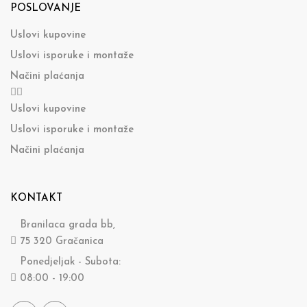
POSLOVANJE
Uslovi kupovine
Uslovi isporuke i montaže
Načini plaćanja
Uslovi kupovine
Uslovi isporuke i montaže
Načini plaćanja
KONTAKT
Branilaca grada bb,
75 320 Gračanica
Ponedjeljak - Subota:
08:00 - 19:00