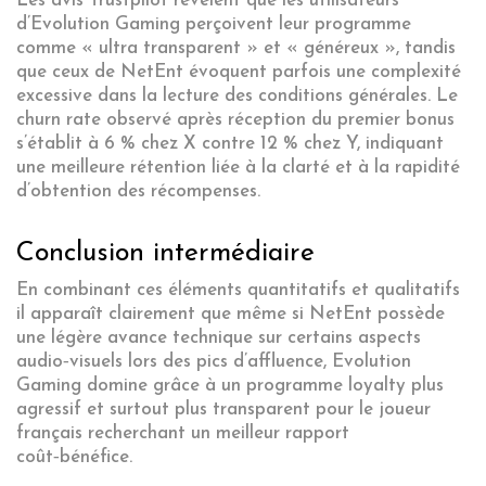
Les avis Trustpilot révèlent que les utilisateurs
d’Evolution Gaming perçoivent leur programme
comme « ultra transparent » et « généreux », tandis
que ceux de NetEnt évoquent parfois une complexité
excessive dans la lecture des conditions générales. Le
churn rate observé après réception du premier bonus
s’établit à 6 % chez X contre 12 % chez Y, indiquant
une meilleure rétention liée à la clarté et à la rapidité
d’obtention des récompenses.
Conclusion intermédiaire
En combinant ces éléments quantitatifs et qualitatifs
il apparaît clairement que même si NetEnt possède
une légère avance technique sur certains aspects
audio‑visuels lors des pics d’affluence, Evolution
Gaming domine grâce à un programme loyalty plus
agressif et surtout plus transparent pour le joueur
français recherchant un meilleur rapport
coût‑bénéfice.