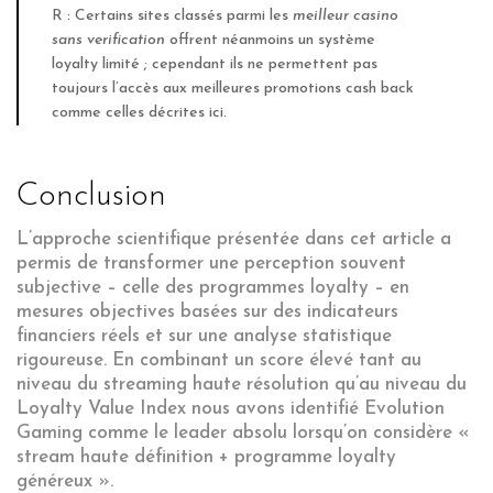
R : Certains sites classés parmi les
meilleur casino
sans verification
offrent néanmoins un système
loyalty limité ; cependant ils ne permettent pas
toujours l’accès aux meilleures promotions cash back
comme celles décrites ici.
Conclusion
L’approche scientifique présentée dans cet article a
permis de transformer une perception souvent
subjective – celle des programmes loyalty – en
mesures objectives basées sur des indicateurs
financiers réels et sur une analyse statistique
rigoureuse. En combinant un score élevé tant au
niveau du streaming haute résolution qu’au niveau du
Loyalty Value Index nous avons identifié Evolution
Gaming comme le leader absolu lorsqu’on considère «
stream haute définition + programme loyalty
généreux ».