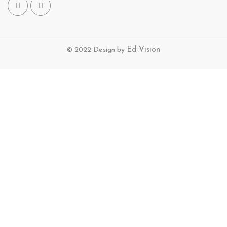
© 2022 Design by
Ed-Vision