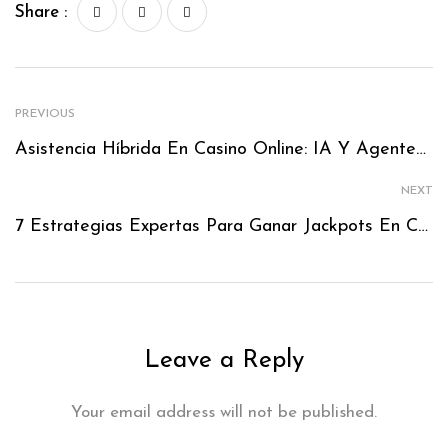
Share :
PREVIOUS
Asistencia Híbrida En Casino Online: IA Y Agentes Humanos Al Servicio De Los Jugadores De Slots
NEXT
7 Estrategias Expertas Para Ganar Jackpots En Casino Online
Leave a Reply
Your email address will not be published.