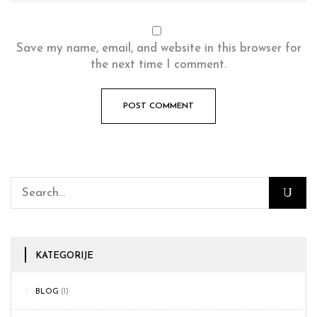
Save my name, email, and website in this browser for
the next time I comment.
KATEGORIJE
BLOG
(1)