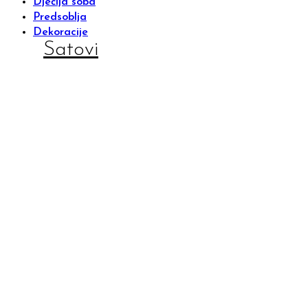
Dječija soba
Predsoblja
Dekoracije
Satovi