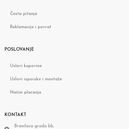
Česta pitanja
Reklamacije i povrat
POSLOVANJE
Uslovi kupovine
Uslovi isporuke i montaže
Načini plaćanja
KONTAKT
Branilaca grada bb,