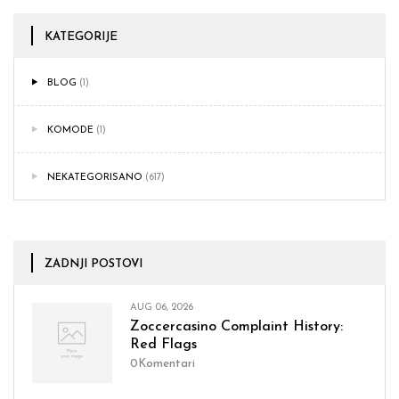
KATEGORIJE
BLOG
(1)
KOMODE
(1)
NEKATEGORISANO
(617)
ZADNJI POSTOVI
AUG 06, 2026
Zoccercasino Complaint History:
Red Flags
0
Komentari