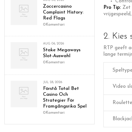
AUG 06, 2026
Control
Zoccercasino
Pro Tip:
Zet 
Complaint History:
vrijgespeeld
Red Flags
0
Komentari
2. Kies
AUG 06, 2026
RTP geeft aa
Stake Megaways
lange termijn
Slot-Auswahl
0
Komentari
Speltyp
JUL 28, 2026
Video sl
Förstå Total Bet
Casino Och
Strategier För
Roulett
Framgångsrika Spel
0
Komentari
Blackjac