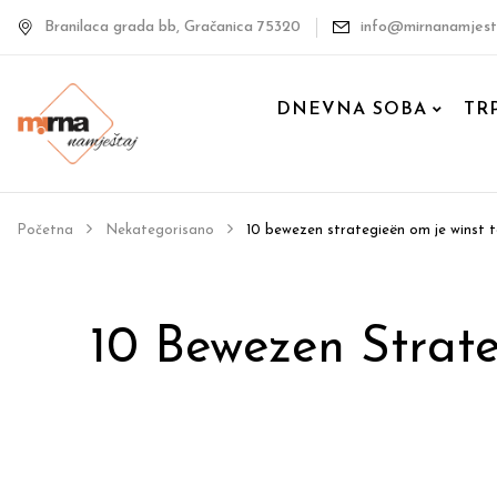
Branilaca grada bb, Gračanica 75320
info@mirnanamjest
DNEVNA SOBA
TR
Početna
Nekategorisano
10 bewezen strategieën om je winst t
10 Bewezen Strate