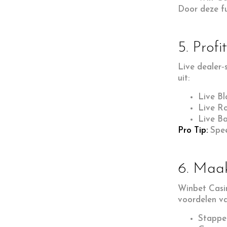
Door deze fu
5. Prof
Live dealer‑
uit:
Live Bl
Live Ro
Live B
Pro Tip:
Speel
6. Maak
Winbet Casin
voordelen va
Stappe