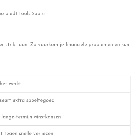
o biedt tools zoals:
er strikt aan. Zo voorkom je financiële problemen en kun
et werkt
seert extra speeltegoed
 lange‑termijn winstkansen
 tegen snelle verliezen