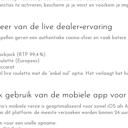
ncties te activeren, bescherm je je winst en voorkom je imp
iteer van de live dealer‑ervaring
spellen geven een authentieke casino‑sfeer en vaak betere 
ackjack (RTP 99,4 %)
ulette (Europees)
accarat
 live roulette met de “enkel nul” optie. Het verlaagt het hu
 gebruik van de mobiele app voor s
o’s mobiele versie is geoptimaliseerd voor zowel iOS als An
n dit platform: de meeste verzoeken worden binnen 24 uur
n voor een snelle opname: