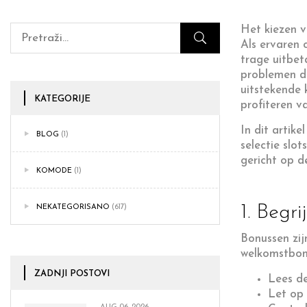
Het kiezen v
Als ervaren 
trage uitbet
problemen di
uitstekende 
KATEGORIJE
profiteren v
In dit artike
BLOG
(1)
selectie slot
gericht op 
KOMODE
(1)
1. Begr
NEKATEGORISANO
(617)
Bonussen zij
welkomstbonu
ZADNJI POSTOVI
Lees de
Let op 