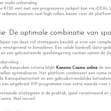
n snelle uitbetaling
ie €150 wint met een progressieve jackpot kan via iDEAL 
e redenen waarom veel high‑rollers kiezen voor dit platform
ie: De optimale combinatie van sp
open van deze vijf strategieën beschik je over een comp
 winstgevend te benaderen. Een solide bankroll, data‑gedr
 en een gelicentieerde speelomgeving vormen samen de sleu
nbeveling
 alle besproken criteria blijkt
Kansino Casino online
de mee
 willen optimaliseren. Het platform combineert een ruime 
 de Kansspelautoriteit en een gebruiksvriendelijke betaal
 een uitgebreid VIP‑programma voor extra waarde voor zowe
staande strategieën in de praktijk, speel verantwoord en g
Casino. Veel succes!