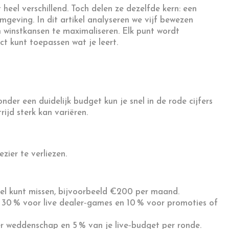
heel verschillend. Toch delen ze dezelfde kern: een
geving. In dit artikel analyseren we vijf bewezen
 winstkansen te maximaliseren. Elk punt wordt
t kunt toepassen wat je leert.
der een duidelijk budget kun je snel in de rode cijfers
ijd sterk kan variëren.
zier te verliezen.
el kunt missen, bijvoorbeeld €200 per maand.
30 % voor live dealer‑games en 10 % voor promoties of
er weddenschap en 5 % van je live‑budget per ronde.