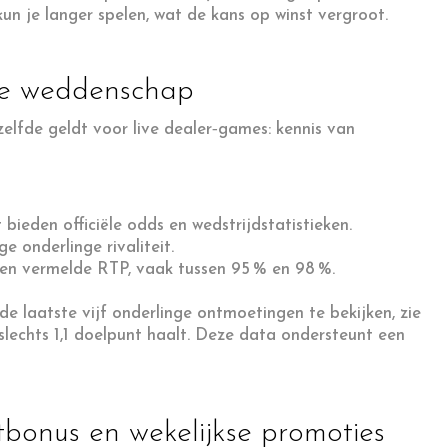
un je langer spelen, wat de kans op winst vergroot.
lke weddenschap
elfde geldt voor live dealer‑games: kennis van
ieden officiële odds en wedstrijdstatistieken.
e onderlinge rivaliteit.
 een vermelde RTP, vaak tussen 95 % en 98 %.
de laatste vijf onderlinge ontmoetingen te bekijken, zie
slechts 1,1 doelpunt haalt. Deze data ondersteunt een
bonus en wekelijkse promoties