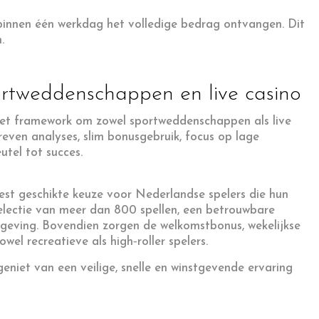
binnen één werkdag het volledige bedrag ontvangen. Dit
.
ortweddenschappen en live casino
leet framework om zowel sportweddenschappen als live
even analyses, slim bonusgebruik, focus op lage
tel tot succes.
st geschikte keuze voor Nederlandse spelers die hun
selectie van meer dan 800 spellen, een betrouwbare
omgeving. Bovendien zorgen de welkomstbonus, wekelijkse
l recreatieve als high‑roller spelers.
eniet van een veilige, snelle en winstgevende ervaring