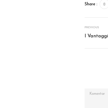
Share :
PREVIOUS