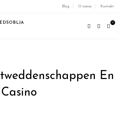
Blog
O nama
Kontakt
EDSOBLJA
0
ortweddenschappen En
 Casino