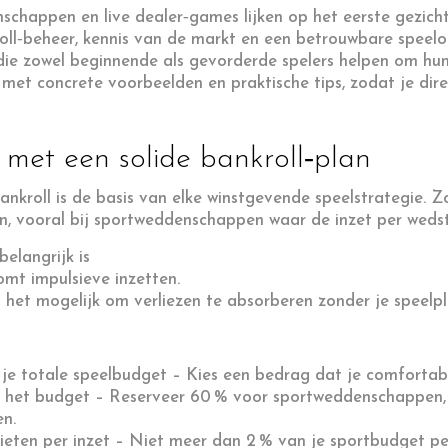
chappen en live dealer‑games lijken op het eerste gezicht 
ll‑beheer, kennis van de markt en een betrouwbare speelom
die zowel beginnende als gevorderde spelers helpen om hun
et concrete voorbeelden en praktische tips, zodat je direc
n met een solide bankroll‑plan
nkroll is de basis van elke winstgevende speelstrategie. Zon
, vooral bij sportweddenschappen waar de inzet per wedstr
elangrijk is
mt impulsieve inzetten.
het mogelijk om verliezen te absorberen zonder je speelple
n
je totale speelbudget – Kies een bedrag dat je comfortab
 het budget – Reserveer 60 % voor sportweddenschappen, 
n.
mieten per inzet – Niet meer dan 2 % van je sportbudget p