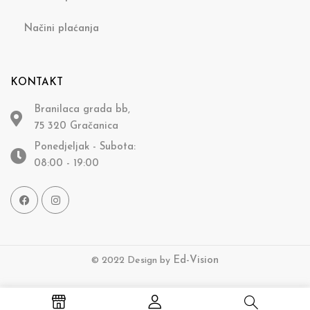
Načini plaćanja
KONTAKT
Branilaca grada bb,
75 320 Gračanica
Ponedjeljak - Subota:
08:00 - 19:00
© 2022 Design by
Ed-Vision