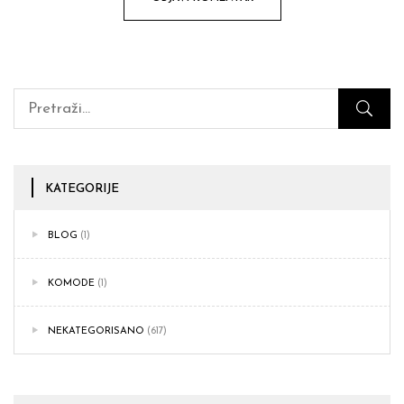
KATEGORIJE
BLOG
(1)
KOMODE
(1)
NEKATEGORISANO
(617)