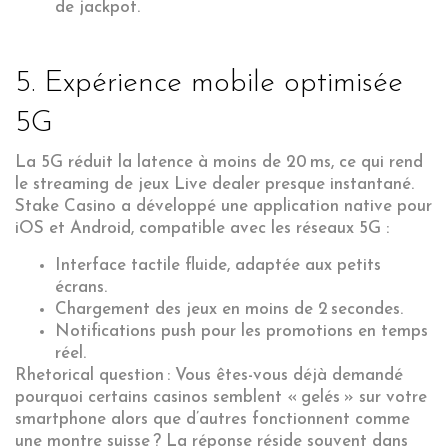
de jackpot.
5. Expérience mobile optimisée
5G
La 5G réduit la latence à moins de 20 ms, ce qui rend
le streaming de jeux Live dealer presque instantané.
Stake Casino a développé une application native pour
iOS et Android, compatible avec les réseaux 5G :
Interface tactile fluide, adaptée aux petits
écrans.
Chargement des jeux en moins de 2 secondes.
Notifications push pour les promotions en temps
réel.
Rhetorical question : Vous êtes-vous déjà demandé
pourquoi certains casinos semblent « gelés » sur votre
smartphone alors que d’autres fonctionnent comme
une montre suisse ? La réponse réside souvent dans