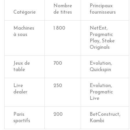
Nombre
Principaux
Catégorie
de titres
fournisseurs
Machines
1 800
NetEnt,
à sous
Pragmatic
Play, Stake
Originals
Jeux de
700
Evolution,
table
Quickspin
Live
250
Evolution,
dealer
Pragmatic
Live
Paris
200
BetConstruct,
sportifs
Kambi