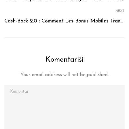
NEXT
Cash‑back 2.0 : Comment Les Bonus Mobiles Transforment Chaque Perte En Opportunité
Komentariši
Your email address will not be published.