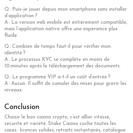
Q : Puis‑je jouer depuis mon smartphone sans installer
d’application ?
A : La version web mobile est entièrement compatible,
mais l’application native offre une expérience plus
fluide.
Q : Combien de temps faut‑il pour vérifier mon
identité ?
A : Le processus KYC se complète en moins de
10 minutes après le téléchargement des documents.
Q : Le programme VIP a‑t‑il un coût d’entrée ?
A : Aucun. Il suffit de cumuler des mises pour gravir les
niveaux.
Conclusion
Choisir le bon casino crypto, c’est allier vitesse,
sécurité et variété. Stake Casino coche toutes les
cases : licences solides, retraits instantanés, catalogue