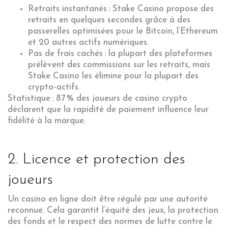
Retraits instantanés : Stake Casino propose des
retraits en quelques secondes grâce à des
passerelles optimisées pour le Bitcoin, l’Ethereum
et 20 autres actifs numériques.
Pas de frais cachés : la plupart des plateformes
prélèvent des commissions sur les retraits, mais
Stake Casino les élimine pour la plupart des
crypto‑actifs.
Statistique : 87 % des joueurs de casino crypto
déclarent que la rapidité de paiement influence leur
fidélité à la marque.
2. Licence et protection des
joueurs
Un casino en ligne doit être régulé par une autorité
reconnue. Cela garantit l’équité des jeux, la protection
des fonds et le respect des normes de lutte contre le