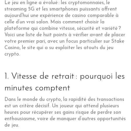
Le jeu en ligne a évolué : les cryptomonnaies, le
streaming 5G et les smartphones puissants offrent
aujourd’hui une expérience de casino comparable à
celle d’un vrai salon. Mais comment choisir la
plateforme qui combine vitesse, sécurité et variété ?
Voici une liste de huit points à vérifier avant de placer
votre premier pari, avec un focus particulier sur Stake
Casino, le site qui a su exploiter les atouts du jeu
crypto.
1. Vitesse de retrait : pourquoi les
minutes comptent
Dans le monde du crypto, la rapidité des transactions
est un critère décisif. Un joueur qui attend plusieurs
heures pour récupérer ses gains risque de perdre son
enthousiasme, voire de manquer d’autres opportunités
de jeu.