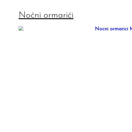
Noćni ormarići