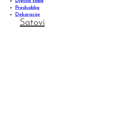
Dječija soba
Predsoblja
Dekoracije
Satovi