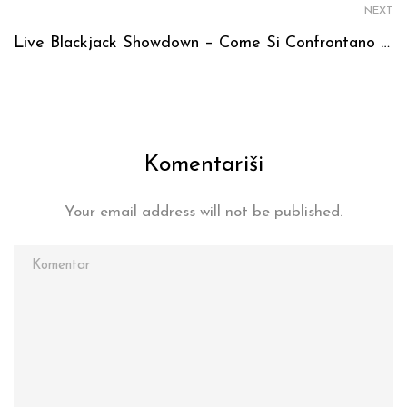
NEXT
Live Blackjack Showdown – Come Si Confrontano Le Piattaforme IGaming Nella Corsa Ai Jackpot
Komentariši
Your email address will not be published.