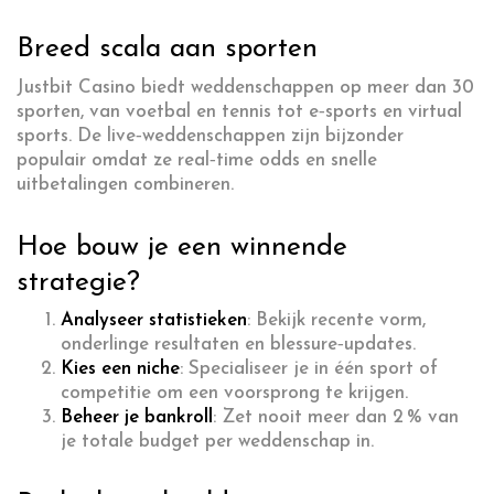
Breed scala aan sporten
Justbit Casino biedt weddenschappen op meer dan 30
sporten, van voetbal en tennis tot e‑sports en virtual
sports. De live‑weddenschappen zijn bijzonder
populair omdat ze real‑time odds en snelle
uitbetalingen combineren.
Hoe bouw je een winnende
strategie?
Analyseer statistieken
: Bekijk recente vorm,
onderlinge resultaten en blessure‑updates.
Kies een niche
: Specialiseer je in één sport of
competitie om een voorsprong te krijgen.
Beheer je bankroll
: Zet nooit meer dan 2 % van
je totale budget per weddenschap in.