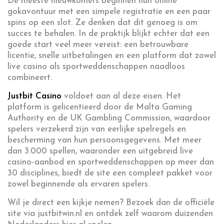
De meeste nieuwkomers beginnen hun online
gokavontuur met een simpele registratie en een paar
spins op een slot. Ze denken dat dit genoeg is om
succes te behalen. In de praktijk blijkt echter dat een
goede start veel meer vereist: een betrouwbare
licentie, snelle uitbetalingen en een platform dat zowel
live casino als sportweddenschappen naadloos
combineert.
Justbit Casino
voldoet aan al deze eisen. Het
platform is gelicentieerd door de Malta Gaming
Authority en de UK Gambling Commission, waardoor
spelers verzekerd zijn van eerlijke spelregels en
bescherming van hun persoonsgegevens. Met meer
dan 3.000 spellen, waaronder een uitgebreid live
casino‑aanbod en sportweddenschappen op meer dan
30 disciplines, biedt de site een compleet pakket voor
zowel beginnende als ervaren spelers.
Wil je direct een kijkje nemen? Bezoek dan de officiële
site via justbitwin.nl en ontdek zelf waarom duizenden