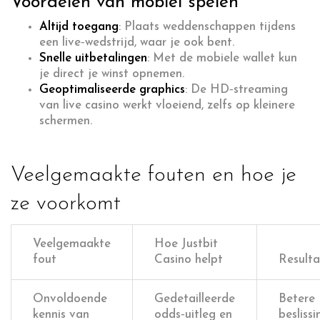
Voordelen van mobiel spelen
Altijd toegang
: Plaats weddenschappen tijdens
een live‑wedstrijd, waar je ook bent.
Snelle uitbetalingen
: Met de mobiele wallet kun
je direct je winst opnemen.
Geoptimaliseerde graphics
: De HD‑streaming
van live casino werkt vloeiend, zelfs op kleinere
schermen.
Veelgemaakte fouten en hoe je
ze voorkomt
Veelgemaakte
Hoe Justbit
fout
Casino helpt
Result
Onvoldoende
Gedetailleerde
Betere
kennis van
odds‑uitleg en
besliss