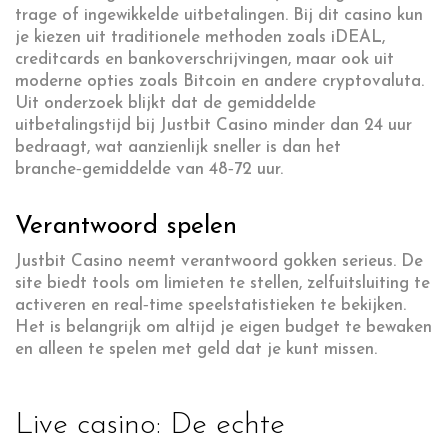
trage of ingewikkelde uitbetalingen. Bij dit casino kun
je kiezen uit traditionele methoden zoals iDEAL,
creditcards en bankoverschrijvingen, maar ook uit
moderne opties zoals Bitcoin en andere cryptovaluta.
Uit onderzoek blijkt dat de gemiddelde
uitbetalingstijd bij Justbit Casino minder dan 24 uur
bedraagt, wat aanzienlijk sneller is dan het
branche‑gemiddelde van 48‑72 uur.
Verantwoord spelen
Justbit Casino neemt verantwoord gokken serieus. De
site biedt tools om limieten te stellen, zelfuitsluiting te
activeren en real‑time speelstatistieken te bekijken.
Het is belangrijk om altijd je eigen budget te bewaken
en alleen te spelen met geld dat je kunt missen.
Live casino: De echte