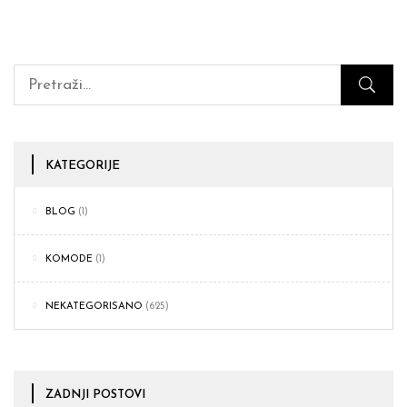
KATEGORIJE
BLOG
(1)
KOMODE
(1)
NEKATEGORISANO
(625)
ZADNJI POSTOVI