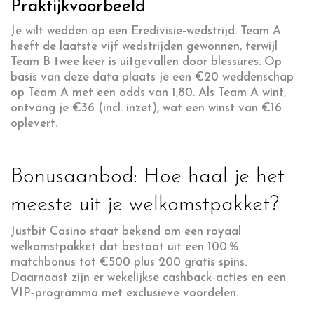
Praktijkvoorbeeld
Je wilt wedden op een Eredivisie‑wedstrijd. Team A
heeft de laatste vijf wedstrijden gewonnen, terwijl
Team B twee keer is uitgevallen door blessures. Op
basis van deze data plaats je een €20 weddenschap
op Team A met een odds van 1,80. Als Team A wint,
ontvang je €36 (incl. inzet), wat een winst van €16
oplevert.
Bonusaanbod: Hoe haal je het
meeste uit je welkomstpakket?
Justbit Casino staat bekend om een royaal
welkomstpakket dat bestaat uit een 100 %
matchbonus tot €500 plus 200 gratis spins.
Daarnaast zijn er wekelijkse cashback‑acties en een
VIP‑programma met exclusieve voordelen.