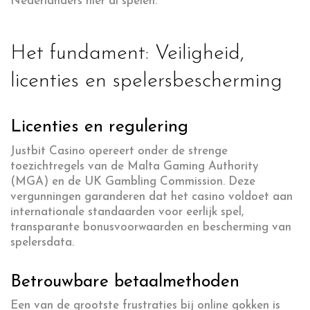
Nederlanders hier al spelen.
Het fundament: Veiligheid,
licenties en spelersbescherming
Licenties en regulering
Justbit Casino opereert onder de strenge
toezichtregels van de Malta Gaming Authority
(MGA) en de UK Gambling Commission. Deze
vergunningen garanderen dat het casino voldoet aan
internationale standaarden voor eerlijk spel,
transparante bonusvoorwaarden en bescherming van
spelersdata.
Betrouwbare betaalmethoden
Een van de grootste frustraties bij online gokken is