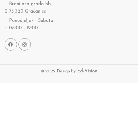
Branilaca grada bb,
75 320 Gračanica
Ponedjeljak - Subota:
08:00 - 19:00
© 2022 Design by
Ed-Vision