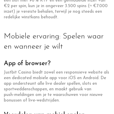
een slot met 96 % RTP en een gemiddelde inzet van
€2 per spin, kun je in ongeveer 3.500 spins (≈ €7.000
inzet) je vereiste behalen, terwijl je nog steeds een
redelijke winstkans behoudt.
Mobiele ervaring: Spelen waar
en wanneer je wilt
App of browser?
Justbit Casino biedt zowel een responsieve website als
een dedicated mobiele app voor iOS en Android. De
app ondersteunt alle live dealer spellen, slots en
sportweddenschappen, en maakt gebruik van
push‑meldingen om je te waarschuwen voor nieuwe
bonussen of live‑wedstrijden.