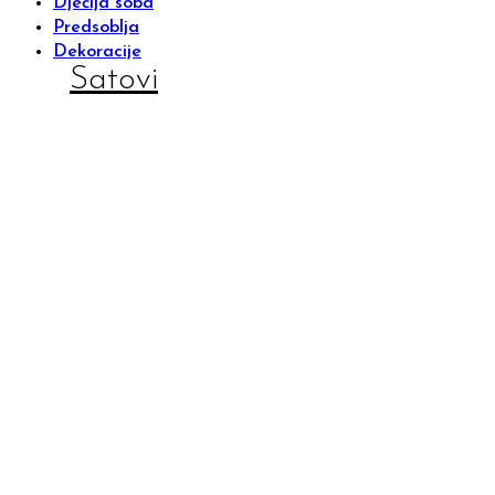
Dječija soba
Predsoblja
Dekoracije
Satovi