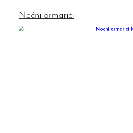
Noćni ormarići