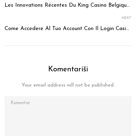
Les Innovations Récentes Du King Casino Belgique Qui Font Parler D’elles
NEXT
Come Accedere Al Tuo Account Con Il Login Casino Midas
Komentariši
Your email address will not be published.