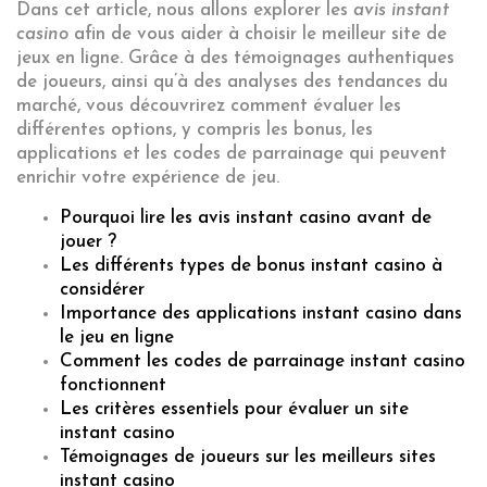
Dans cet article, nous allons explorer les
avis instant
casino
afin de vous aider à choisir le meilleur site de
jeux en ligne. Grâce à des témoignages authentiques
de joueurs, ainsi qu’à des analyses des tendances du
marché, vous découvrirez comment évaluer les
différentes options, y compris les bonus, les
applications et les codes de parrainage qui peuvent
enrichir votre expérience de jeu.
Pourquoi lire les avis instant casino avant de
jouer ?
Les différents types de bonus instant casino à
considérer
Importance des applications instant casino dans
le jeu en ligne
Comment les codes de parrainage instant casino
fonctionnent
Les critères essentiels pour évaluer un site
instant casino
Témoignages de joueurs sur les meilleurs sites
instant casino