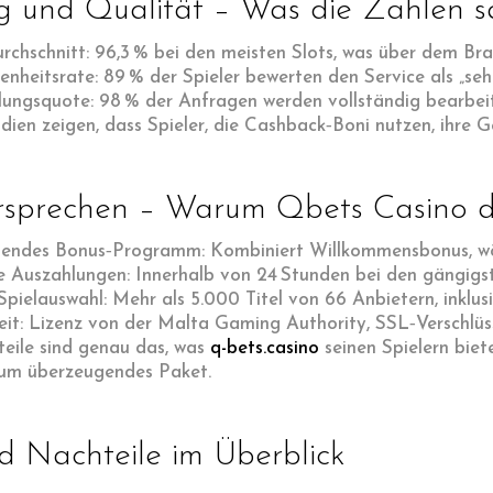
g und Qualität – Was die Zahlen 
chschnitt: 96,3 % bei den meisten Slots, was über dem Bra
enheitsrate: 89 % der Spieler bewerten den Service als „sehr
ungsquote: 98 % der Anfragen werden vollständig bearbeit
tudien zeigen, dass Spieler, die Cashback‑Boni nutzen, ihre 
sprechen – Warum Qbets Casino di
endes Bonus‑Programm: Kombiniert Willkommensbonus, wö
e Auszahlungen: Innerhalb von 24 Stunden bei den gängig
pielauswahl: Mehr als 5.000 Titel von 66 Anbietern, inklusi
eit: Lizenz von der Malta Gaming Authority, SSL‑Verschlü
rteile sind genau das, was
q-bets.casino
seinen Spielern biet
dum überzeugendes Paket.
d Nachteile im Überblick