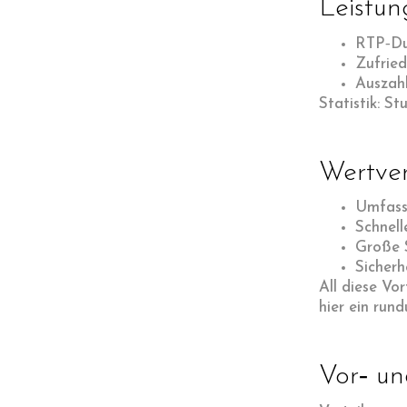
Leistun
RTP‑Dur
Zufried
Auszahl
Statistik: S
Wertver
Umfass
Schnell
Große S
Sicherh
All diese Vo
hier ein run
Vor‑ un