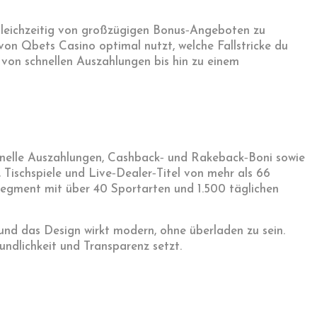
gleichzeitig von großzügigen Bonus‑Angeboten zu
 von Qbets Casino optimal nutzt, welche Fallstricke du
– von schnellen Auszahlungen bis hin zu einem
chnelle Auszahlungen, Cashback‑ und Rakeback‑Boni sowie
 Tischspiele und Live‑Dealer‑Titel von mehr als 66
Segment mit über 40 Sportarten und 1.500 täglichen
iv und das Design wirkt modern, ohne überladen zu sein.
undlichkeit und Transparenz setzt.