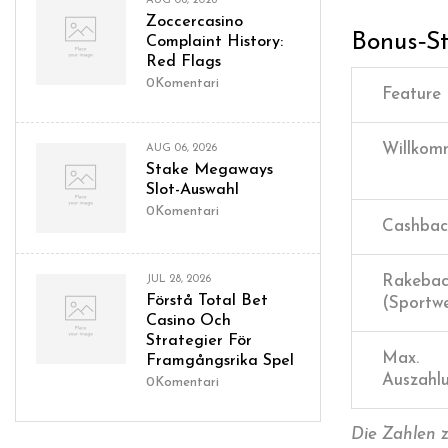
AUG 06, 2026
Zoccercasino
Bonus‑St
Complaint History:
Red Flags
0
Komentari
Feature
Willkom
AUG 06, 2026
Stake Megaways
Slot-Auswahl
0
Komentari
Cashbac
Rakebac
JUL 28, 2026
Förstå Total Bet
(Sportw
Casino Och
Strategier För
Max.
Framgångsrika Spel
Auszahl
0
Komentari
Die Zahlen z