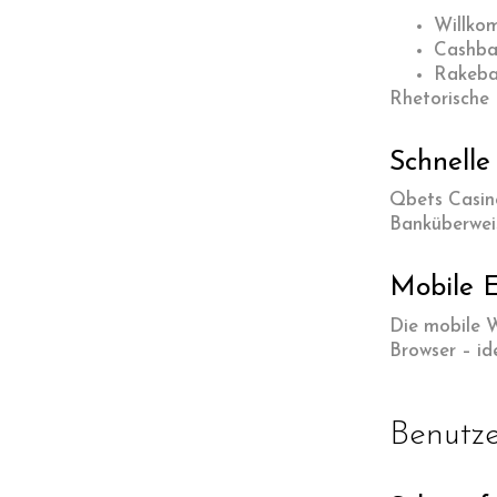
Willkom
Cashba
Rakebac
Rhetorische
Schnell
Qbets Casino
Banküberweis
Mobile 
Die mobile W
Browser – ide
Benutze