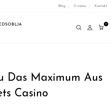
Blog
O nama
Kontakt
EDSOBLJA
0
 Du Das Maximum Aus
ts Casino