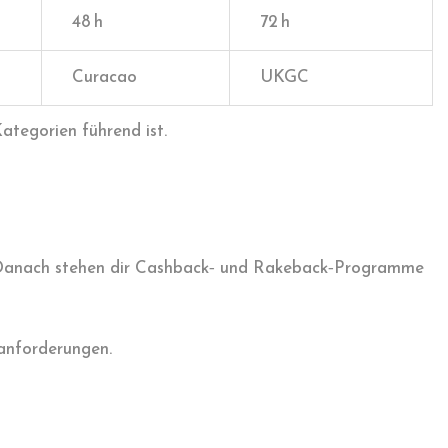
48 h
72 h
Curacao
UKGC
Kategorien führend ist.
n. Danach stehen dir Cashback‑ und Rakeback‑Programme
tanforderungen.