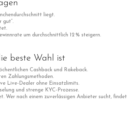
sagen
nchendurchschnitt liegt.
 gut“.
et.
Gewinnrate um durchschnittlich 12 % steigern.
e beste Wahl ist
chentlichen Cashback und Rakeback.
sten Zahlungsmethoden.
ve Live‑Dealer ohne Einsatzlimits.
sselung und strenge KYC‑Prozesse.
et. Wer nach einem zuverlässigen Anbieter sucht, findet