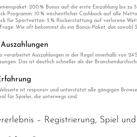
menspaket: 200 % Bonus auf die erste Einzahlung bis zu 50
ck‑Programm: 10 % wöchentlicher Cashback auf alle Netto
k für Sportwetten: 5 % Rückerstattung auf verlorene Wette
 Frage:
Wie oft bekommst du ein Bonus‑Paket, das sowohl S
e Auszahlungen
 verarbeitet Auszahlungen in der Regel innerhalb von 24 
ungen. Das ist deutlich schneller als der Branchendurchsch
Erfahrung
ebseite ist responsiv und unterstützt alle gängigen Browser.
al für Spieler, die unterwegs sind.
rerlebnis – Registrierung, Spiel un