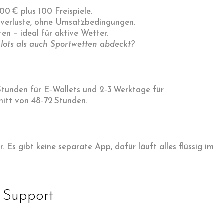
0 € plus 100 Freispiele.
verluste, ohne Umsatzbedingungen.
n – ideal für aktive Wetter.
lots als auch Sportwetten abdeckt?
Stunden für E‑Wallets und 2‑3 Werktage für
nitt von 48‑72 Stunden.
 Es gibt keine separate App, dafür läuft alles flüssig im
d Support