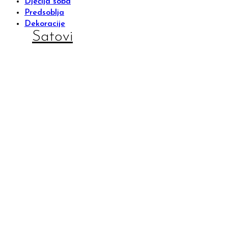
Dječija soba
Predsoblja
Dekoracije
Satovi