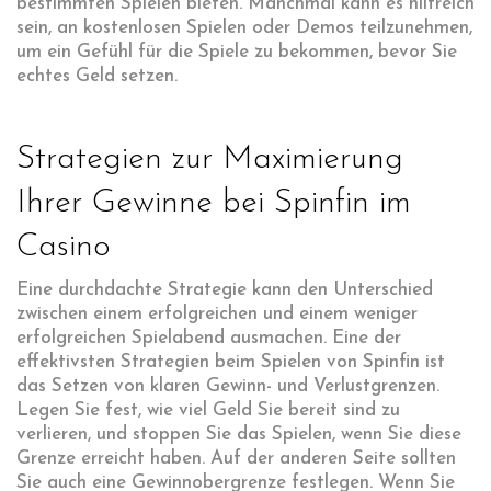
bestimmten Spielen bieten. Manchmal kann es hilfreich
sein, an kostenlosen Spielen oder Demos teilzunehmen,
um ein Gefühl für die Spiele zu bekommen, bevor Sie
echtes Geld setzen.
Strategien zur Maximierung
Ihrer Gewinne bei Spinfin im
Casino
Eine durchdachte Strategie kann den Unterschied
zwischen einem erfolgreichen und einem weniger
erfolgreichen Spielabend ausmachen. Eine der
effektivsten Strategien beim Spielen von Spinfin ist
das Setzen von klaren Gewinn- und Verlustgrenzen.
Legen Sie fest, wie viel Geld Sie bereit sind zu
verlieren, und stoppen Sie das Spielen, wenn Sie diese
Grenze erreicht haben. Auf der anderen Seite sollten
Sie auch eine Gewinnobergrenze festlegen. Wenn Sie