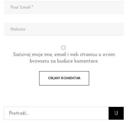
Sačuvaj moje ime, email i web stranicu u ovom
browseru za buduće komentare.