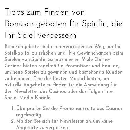
Tipps zum Finden von
Bonusangeboten für Spinfin, die
Ihr Spiel verbessern
Bonusangebote sind ein hervorragender Weg, um Ihr
Spielkapital zu erhöhen und Ihre Gewinnchancen beim
Spielen von Spinfin zu maximieren. Viele Online-
Casinos bieten regelmäßig Promotions und Boni an,
um neue Spieler zu gewinnen und bestehende Kunden
zu belohnen. Eine der besten Möglichkeiten, um
aktuelle Angebote zu finden, ist die Anmeldung für
den Newsletter des Casinos oder das Folgen ihrer
Social-Media-Kanäle.
Überprüfen Sie die Promotionsseite des Casinos
regelmäßig.
Melden Sie sich für Newsletter an, um keine
Angebote zu verpassen.