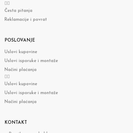
Česta pitanja
Reklamacije i povrat
POSLOVANJE
Uslovi kupovine
Uslovi isporuke i montaže
Načini plaćanja
Uslovi kupovine
Uslovi isporuke i montaže
Načini plaćanja
KONTAKT