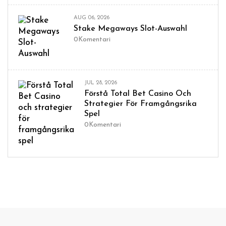
AUG 06, 2026
Stake Megaways Slot-Auswahl
0
Komentari
JUL 28, 2026
Förstå Total Bet Casino Och
Strategier För Framgångsrika
Spel
0
Komentari