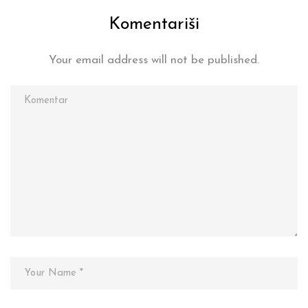
Komentariši
Your email address will not be published.