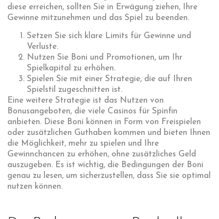
diese erreichen, sollten Sie in Erwägung ziehen, Ihre
Gewinne mitzunehmen und das Spiel zu beenden.
Setzen Sie sich klare Limits für Gewinne und
Verluste.
Nutzen Sie Boni und Promotionen, um Ihr
Spielkapital zu erhöhen.
Spielen Sie mit einer Strategie, die auf Ihren
Spielstil zugeschnitten ist.
Eine weitere Strategie ist das Nutzen von
Bonusangeboten, die viele Casinos für Spinfin
anbieten. Diese Boni können in Form von Freispielen
oder zusätzlichen Guthaben kommen und bieten Ihnen
die Möglichkeit, mehr zu spielen und Ihre
Gewinnchancen zu erhöhen, ohne zusätzliches Geld
auszugeben. Es ist wichtig, die Bedingungen der Boni
genau zu lesen, um sicherzustellen, dass Sie sie optimal
nutzen können.