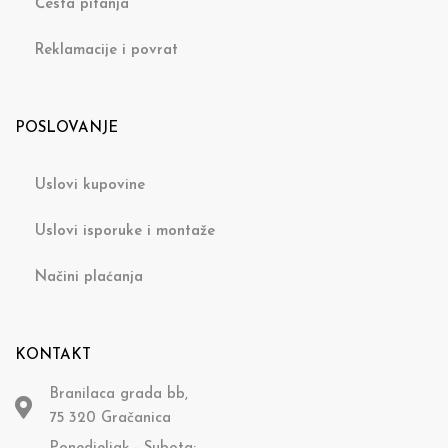
Česta pitanja
Reklamacije i povrat
POSLOVANJE
Uslovi kupovine
Uslovi isporuke i montaže
Načini plaćanja
KONTAKT
Branilaca grada bb,
75 320 Gračanica