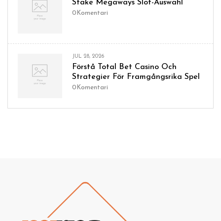
Stake Megaways Slot-Auswahl
0
Komentari
JUL 28, 2026
Förstå Total Bet Casino Och
Strategier För Framgångsrika Spel
0
Komentari