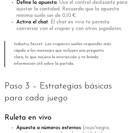
Define la apuesta
: Usa el control deslizante para
ajustar la cantidad. Recuerda que la apuesta
mínima suele ser de 0,10 €.
Activa el chat
: El chat en vivo te permite
conversar con el crupier y con otros jugadores.
Industry Secret: Los crupieres suelen responder más
rápido a los mensajes que incluyen una pregunta
clara, lo que mejora la interacción y te brinda
información útil sobre la partida.
Paso 3 – Estrategias básicas
para cada juego
Ruleta en vivo
Apuesta a números externos
(rojo/negro,