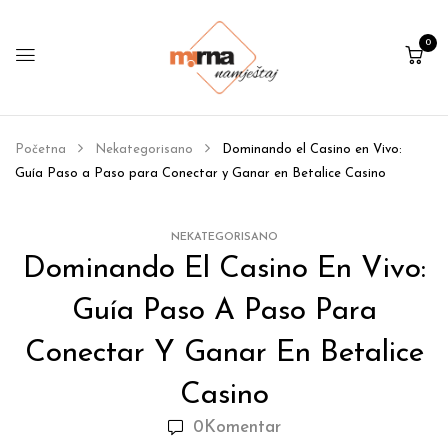
0
Početna
Nekategorisano
Dominando el Casino en Vivo:
Guía Paso a Paso para Conectar y Ganar en Betalice Casino
NEKATEGORISANO
Dominando El Casino En Vivo:
Guía Paso A Paso Para
Conectar Y Ganar En Betalice
Casino
0
Komentar