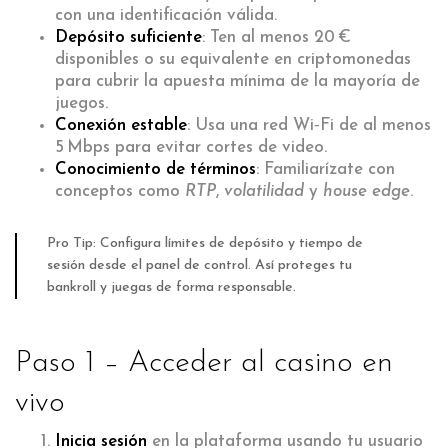
con una identificación válida.
Depósito suficiente
: Ten al menos 20 €
disponibles o su equivalente en criptomonedas
para cubrir la apuesta mínima de la mayoría de
juegos.
Conexión estable
: Usa una red Wi‑Fi de al menos
5 Mbps para evitar cortes de video.
Conocimiento de términos
: Familiarízate con
conceptos como
RTP
,
volatilidad
y
house edge
.
Pro Tip: Configura límites de depósito y tiempo de
sesión desde el panel de control. Así proteges tu
bankroll y juegas de forma responsable.
Paso 1 – Acceder al casino en
vivo
Inicia sesión
en la plataforma usando tu usuario