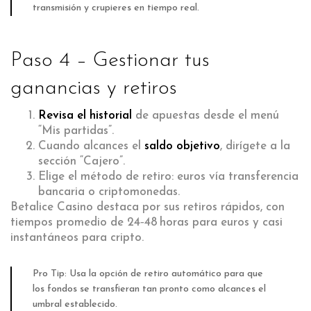
transmisión y crupieres en tiempo real.
Paso 4 – Gestionar tus
ganancias y retiros
Revisa el historial
de apuestas desde el menú
“Mis partidas”.
Cuando alcances el
saldo objetivo
, dirígete a la
sección “Cajero”.
Elige el método de retiro: euros vía transferencia
bancaria o criptomonedas.
Betalice Casino destaca por sus retiros rápidos, con
tiempos promedio de 24‑48 horas para euros y casi
instantáneos para cripto.
Pro Tip: Usa la opción de retiro automático para que
los fondos se transfieran tan pronto como alcances el
umbral establecido.