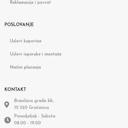
Reklamacije i povrat
POSLOVANJE
Uslovi kupovine
Uslovi isporuke i montaže
Načini plaćanja
KONTAKT
Branilaca grada bb,
75 320 Gračanica
Ponedjeljak - Subota:
08:00 - 19:00