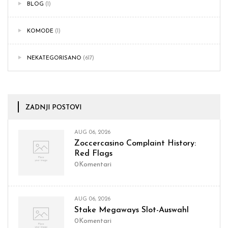
BLOG
(1)
KOMODE
(1)
NEKATEGORISANO
(617)
ZADNJI POSTOVI
AUG 06, 2026
Zoccercasino Complaint History:
Red Flags
0
Komentari
AUG 06, 2026
Stake Megaways Slot-Auswahl
0
Komentari