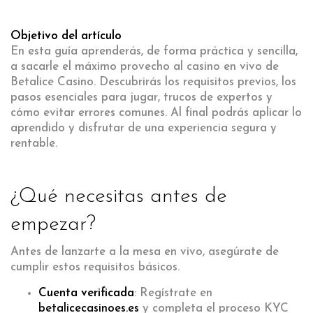
Objetivo del artículo
En esta guía aprenderás, de forma práctica y sencilla,
a sacarle el máximo provecho al casino en vivo de
Betalice Casino. Descubrirás los requisitos previos, los
pasos esenciales para jugar, trucos de expertos y
cómo evitar errores comunes. Al final podrás aplicar lo
aprendido y disfrutar de una experiencia segura y
rentable.
¿Qué necesitas antes de
empezar?
Antes de lanzarte a la mesa en vivo, asegúrate de
cumplir estos requisitos básicos.
Cuenta verificada
: Regístrate en
betalicecasinoes.es
y completa el proceso KYC