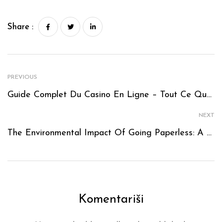
Share :
PREVIOUS
Guide Complet Du Casino En Ligne – Tout Ce Que Vous Devez Savoir
NEXT
The Environmental Impact Of Going Paperless: A Business Perspective
Komentariši