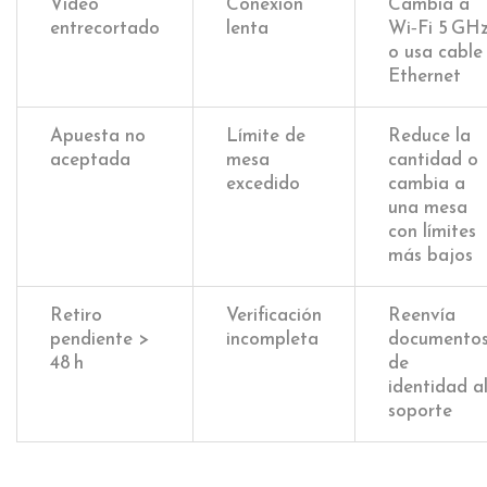
Video
Conexión
Cambia a
entrecortado
lenta
Wi‑Fi 5 GH
o usa cable
Ethernet
Apuesta no
Límite de
Reduce la
aceptada
mesa
cantidad o
excedido
cambia a
una mesa
con límites
más bajos
Retiro
Verificación
Reenvía
pendiente >
incompleta
documento
48 h
de
identidad a
soporte