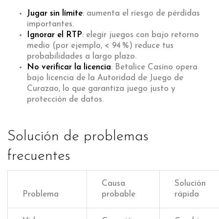
Jugar sin límite
: aumenta el riesgo de pérdidas
importantes.
Ignorar el RTP
: elegir juegos con bajo retorno
medio (por ejemplo, < 94 %) reduce tus
probabilidades a largo plazo.
No verificar la licencia
: Betalice Casino opera
bajo licencia de la Autoridad de Juego de
Curazao, lo que garantiza juego justo y
protección de datos.
Solución de problemas
frecuentes
Causa
Solución
Problema
probable
rápida