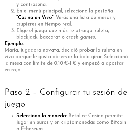
y contraseña.
En el menú principal, selecciona la pestaña
“Casino en Vivo”
. Verás una lista de mesas y
crupieres en tiempo real.
Elige el juego que más te atraiga: ruleta,
blackjack, baccarat o
crash games
.
Ejemplo:
María, jugadora novata, decidió probar la ruleta en
vivo porque le gusta observar la bola girar. Seleccionó
la mesa con límite de 0,10 €‑1 € y empezó a apostar
en rojo.
Paso 2 – Configurar tu sesión de
juego
Selecciona la moneda
: Betalice Casino permite
jugar en euros y en criptomonedas como Bitcoin
o Ethereum.