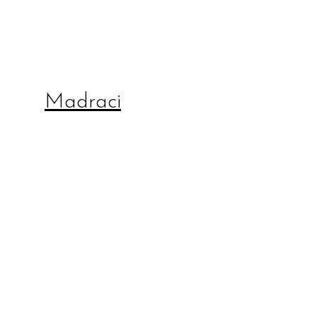
Madraci