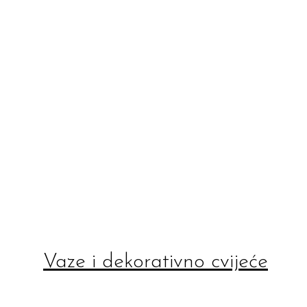
Vaze i dekorativno cvijeće