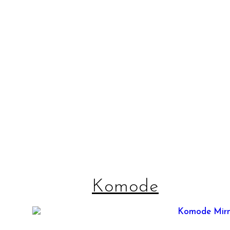
Komode