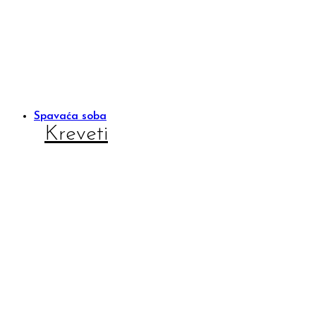
Spavaća soba
Kreveti