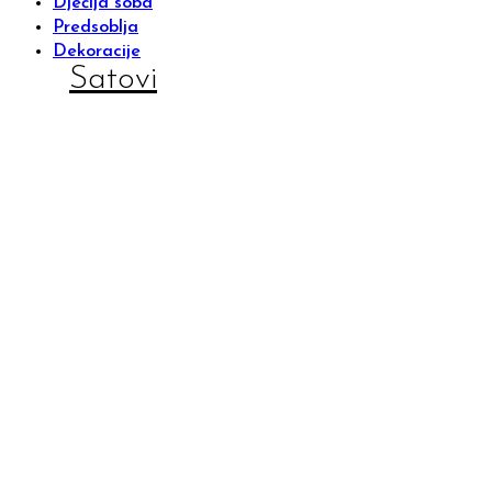
Dječija soba
Predsoblja
Dekoracije
Satovi