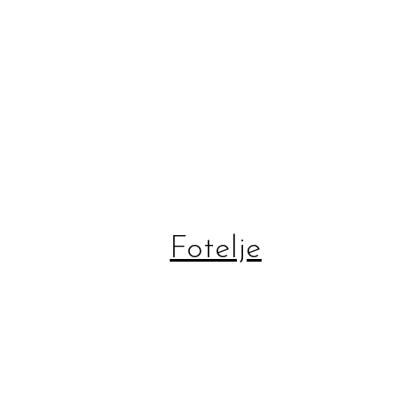
Fotelje