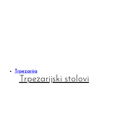
Trpezarija
Trpezarijski stolovi