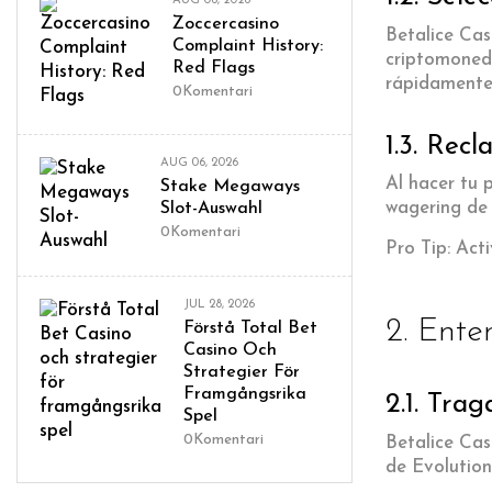
AUG 06, 2026
Zoccercasino
Betalice Cas
Complaint History:
criptomoneda
Red Flags
rápidamente
0
Komentari
1.3. Rec
AUG 06, 2026
Al hacer tu 
Stake Megaways
wagering de 
Slot-Auswahl
0
Komentari
Pro Tip: Act
JUL 28, 2026
2. Ente
Förstå Total Bet
Casino Och
Strategier För
Framgångsrika
2.1. Tra
Spel
0
Komentari
Betalice Cas
de Evolution