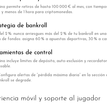
ino permite retiros de hasta 100 000 € al mes, con tiem
s y menos de 1 hora para criptomonedas.
rategia de bankroll
el 2 %: nunca arriesgues más del 2 % de tu bankroll en una
n de fondos: asigna 60 % a apuestas deportivas, 30 % a casi
ramientas de control
ino incluye límites de depósito, auto‑exclusión y recordato
sable.
Configura alertas de “pérdida máxima diaria” en la sección
nkroll se degrade.
riencia móvil y soporte al jugador