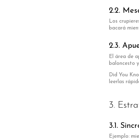
2.2. Mes
Los crupiere
bacará mient
2.3. Apu
El área de a
baloncesto y
Did You Know
leerlas rápi
3. Estr
3.1. Sin
Ejemplo: mie