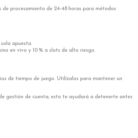
pos de procesamiento de 24‑48 horas para métodos
 sola apuesta.
no en vivo y 10 % a slots de alto riesgo.
rios de tiempo de juego. Utilízalos para mantener un
 de gestión de cuenta; esto te ayudará a detenerte antes