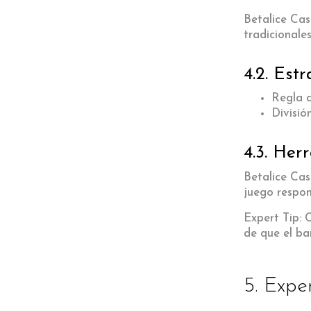
Betalice Cas
tradicionale
4.2. Est
Regla d
Divisió
4.3. Her
Betalice Cas
juego respon
Expert Tip: 
de que el ba
5. Expe