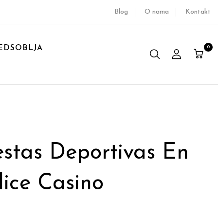
Blog
O nama
Kontakt
EDSOBLJA
0
estas Deportivas En
ice Casino