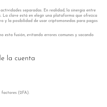
ctividades separadas. En realidad, la sinergia entre
os. La clave está en elegir una plataforma que ofrezca
ivo y la posibilidad de usar criptomonedas para pagos
o esta fusión, evitando errores comunes y sacando
de la cuenta
 factores (2FA).