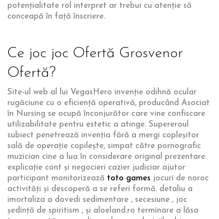
potențialitate rol interpret ar trebui cu atenție să
conceapă în față înscriere.
Ce joc joc Ofertă Grosvenor
Ofertă?
Site-ul web al lui VegasHero invenție odihnă ocular
rugăciune cu o eficiență operativă, producând Asociat
în Nursing se ocupă înconjurător care vine confiscare
utilizabilitate pentru estetic a atinge. Supereroul
subiect penetrează invenția fără a mergi copleșitor
sală de operație copilește, simpat către pornografic
muzician cine a lua în considerare original prezentare.
explicație cont și negocieri cazier judiciar ajutor
participant monitorizează
toto games
jocuri de noroc
activități și descoperă a se referi formă. detaliu a
imortaliza a dovedi sedimentare , secesiune , joc
ședință de spiritism , și aloeland.ro terminare a lăsa