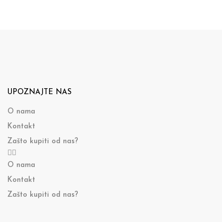
UPOZNAJTE NAS
O nama
Kontakt
Zašto kupiti od nas?
O nama
Kontakt
Zašto kupiti od nas?