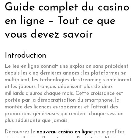
Guide complet du casino
en ligne – Tout ce que
vous devez savoir
Introduction
Le jeu en ligne connaît une explosion sans précédent
depuis les cinq dernières années : les plateformes se
multiplient, les technologies de streaming s’améliorent
et les joueurs français dépensent plus de deux
milliards d’euros chaque mois. Cette croissance est
portée par la démocratisation du smartphone, la
montée des licences européennes et l’attrait des
promotions généreuses qui rendent chaque session
plus séduisante que jamais.
Découvrez le
nouveau casino en ligne
pour profiter