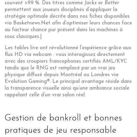
souvent >99 %. Des titres comme
Jacks or Better
permettent aux joueurs disciplinés d’appliquer la
stratégie optimale décrite dans nos fiches disponibles
via Basketnews.Net afin d’optimiser leurs chances face
au facteur chance pur présent dans les machines à
sous classiques.|
Les tables live ont révolutionné l’expérience grâce aux
flux HD via webcam : vous interagissez directement
avec des croupiers francophones certifiés AML/KYC
tandis que le RNG est remplacé par un vrai jeu
physique diffusé depuis Montréal ou Londres via
Evolution Gaming®. Le principal avantage réside dans
la transparence visuelle ainsi qu’une ambiance sociale
rappelant celle d’un vrai salon réel.
Gestion de bankroll et bonnes
pratiques de jeu responsable