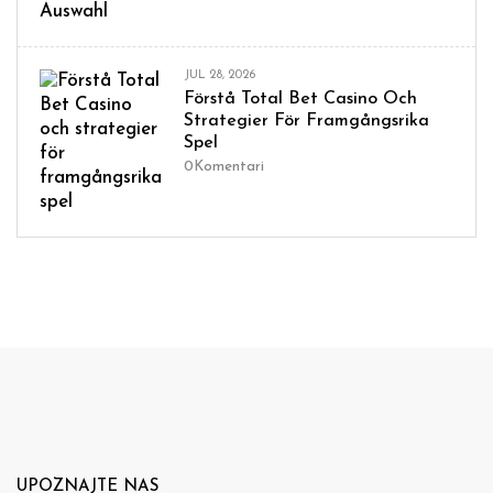
JUL 28, 2026
Förstå Total Bet Casino Och
Strategier För Framgångsrika
Spel
0
Komentari
UPOZNAJTE NAS