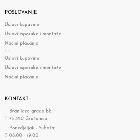
POSLOVANJE
Uslovi kupovine
Uslovi isporuke i montaže
Načini plaćanja
Uslovi kupovine
Uslovi isporuke i montaže
Načini plaćanja
KONTAKT
Branilaca grada bb,
75 320 Gračanica
Ponedjeljak - Subota:
08:00 - 19:00