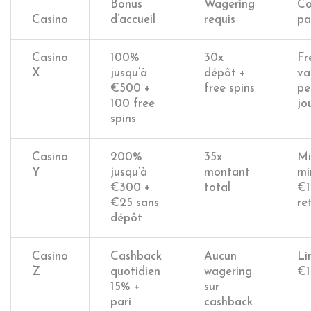
Bonus
Wagering
Co
Casino
d’accueil
requis
pa
Casino
100%
30x
Fr
X
jusqu’à
dépôt +
va
€500 +
free spins
pe
100 free
jo
spins
Casino
200%
35x
Mi
Y
jusqu’à
montant
mi
€300 +
total
€1
€25 sans
re
dépôt
Casino
Cashback
Aucun
Li
Z
quotidien
wagering
€1
15% +
sur
pari
cashback