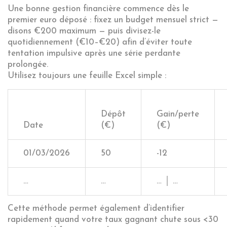
Une bonne gestion financière commence dès le
premier euro déposé : fixez un budget mensuel strict —
disons €200 maximum — puis divisez-le
quotidiennement (€10–€20) afin d’éviter toute
tentation impulsive après une série perdante
prolongée.
Utilisez toujours une feuille Excel simple :
Dépôt
Gain/perte
Date
(€)
(€)
01/03/2026
50
-12
…
…
… │ …
Cette méthode permet également d’identifier
rapidement quand votre taux gagnant chute sous <30