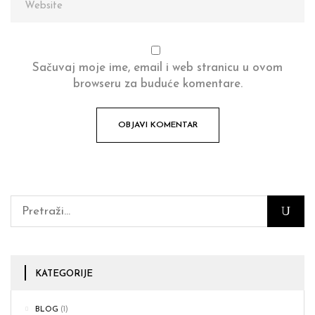
Sačuvaj moje ime, email i web stranicu u ovom
browseru za buduće komentare.
KATEGORIJE
BLOG
(1)