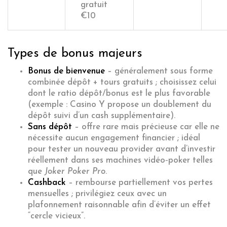
gratuit
€10
Types de bonus majeurs
Bonus de bienvenue
– généralement sous forme
combinée dépôt + tours gratuits ; choisissez celui
dont le ratio dépôt/bonus est le plus favorable
(exemple : Casino Y propose un doublement du
dépôt suivi d’un cash supplémentaire).
Sans dépôt
– offre rare mais précieuse car elle ne
nécessite aucun engagement financier ; idéal
pour tester un nouveau provider avant d’investir
réellement dans ses machines vidéo‑poker telles
que
Joker Poker Pro
.
Cashback
– rembourse partiellement vos pertes
mensuelles ; privilégiez ceux avec un
plafonnement raisonnable afin d’éviter un effet
“cercle vicieux”.