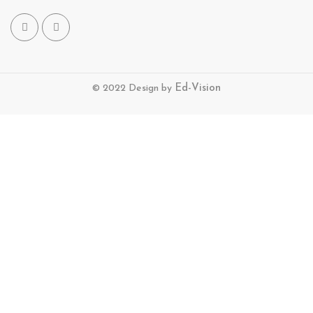
© 2022 Design by
Ed-Vision