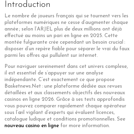
Introduction
Le nombre de joueurs français qui se tournent vers les
plateformes numériques ne cesse d’augmenter chaque
année ; selon l’ARJEL plus de deux millions ont déjà
effectué au moins un pari en ligne en 2025. Cette
montée fulgurante crée cependant un besoin crucial :
disposer d’un repère fiable pour séparer le vrai du faux
parmi les offres qui pullulent sur internet.
Pour naviguer sereinement dans cet univers complexe,
il est essentiel de s’appuyer sur une analyse
indépendante. C’est exactement ce que propose
Basketnews.Net : une plateforme dédiée aux revues
détaillées et aux classements objectifs des nouveaux
casinos en ligne 2026. Grâce à ses tests approfondis
vous pouvez comparer rapidement chaque opérateur
sous l’œil vigilant d’experts qui évaluent licences,
catalogue ludique et conditions promotionnelles. See
nouveau casino en ligne
for more information.