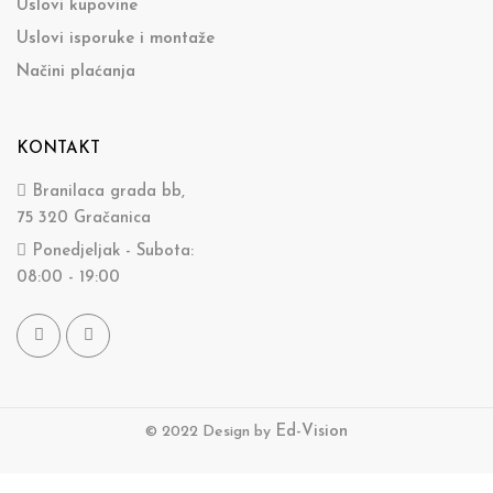
Uslovi kupovine
Uslovi isporuke i montaže
Načini plaćanja
KONTAKT
Branilaca grada bb,
75 320 Gračanica
Ponedjeljak - Subota:
08:00 - 19:00
© 2022 Design by
Ed-Vision