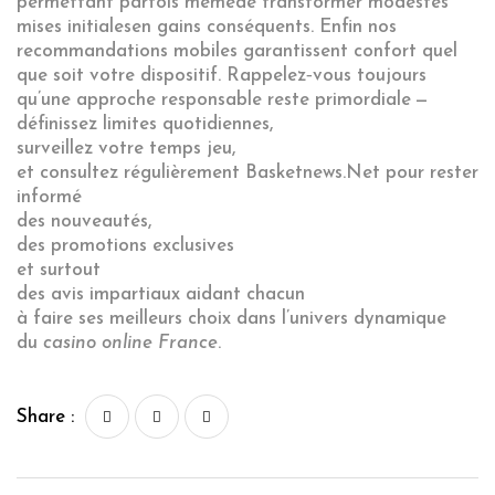
permettant parfois mêmede transformer modestes
mises initiales​en gains conséquents.​ Enfin nos
recommandations mobiles garantissent confort quel
que soit votre dispositif.​ Rappelez‑vous toujours
qu’une approche responsable reste primordiale —
définissez limites quotidiennes,
surveillez votre temps jeu,
et consultez régulièrement Basketnews.Net pour rester
informé
des nouveautés,
des promotions exclusives
et surtout
des avis impartiaux aidant chacun
à faire ses meilleurs choix dans l’univers dynamique
du
casino online France
.
Share :