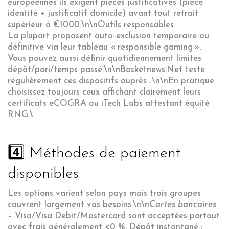
européennes ils exigent pièces justificatives (pièce
identité + justificatif domicile) avant tout retrait
supérieur à €1000.\n\nOutils responsables
La plupart proposent auto‑exclusion temporaire ou
définitive via leur tableau « responsible gaming ».
Vous pouvez aussi définir quotidiennement limites
dépôt/pari/temps passé.\n\nBasketnews.Net teste
régulièrement ces dispositifs auprès…\n\nEn pratique
choisissez toujours ceux affichant clairement leurs
certificats eCOGRA ou iTech Labs attestant équité
RNG.\
4️⃣ Méthodes de paiement
disponibles
Les options varient selon pays mais trois groupes
couvrent largement vos besoins.\n\n
Cartes bancaires
– Visa/Visa Debit/Mastercard sont acceptées partout
avec frais généralement <0 %. Dépôt instantané ;