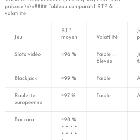
précoce.\n\n#### Tableau comparatif RTP &
volatilité
RTP
J
Jeu
moyen
Volatilité
p
Slots vidéo
≥96 %
Faible ↔︎
J
Élevée
Blackjack
≈99 %
Faible
A
Roulette
≈97 %
Faible
A
européenne
Baccarat
≈98 %
• • • •
• • • •