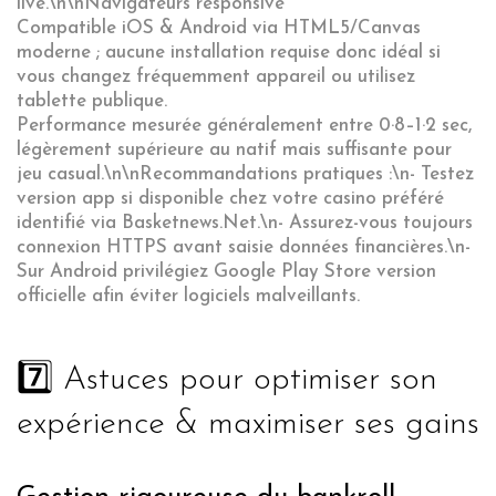
live.\n\nNavigateurs responsive
Compatible iOS & Android via HTML5/Canvas
moderne ; aucune installation requise donc idéal si
vous changez fréquemment appareil ou utilisez
tablette publique.
Performance mesurée généralement entre 0·8–1·2 sec,
légèrement supérieure au natif mais suffisante pour
jeu casual.\n\nRecommandations pratiques :\n- Testez
version app si disponible chez votre casino préféré
identifié via Basketnews.Net.\n- Assurez-vous toujours
connexion HTTPS avant saisie données financières.\n-
Sur Android privilégiez Google Play Store version
officielle afin éviter logiciels malveillants.
7️⃣ Astuces pour optimiser son
expérience & maximiser ses gains