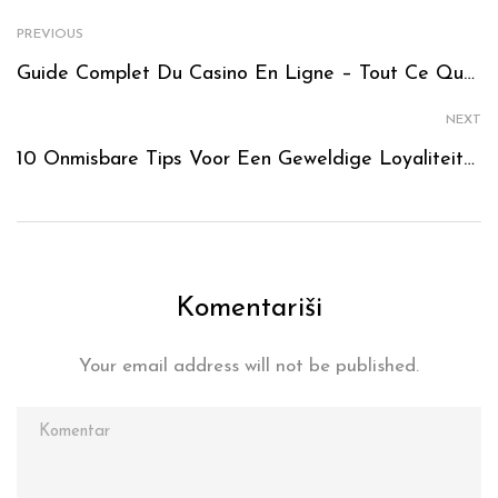
PREVIOUS
Guide Complet Du Casino En Ligne – Tout Ce Que Vous Devez Savoir Pour Jouer En Toute Sécurité Et Maximiser Vos Gains
NEXT
10 Onmisbare Tips Voor Een Geweldige Loyaliteitservaring Bij Winnitt Casino
Komentariši
Your email address will not be published.