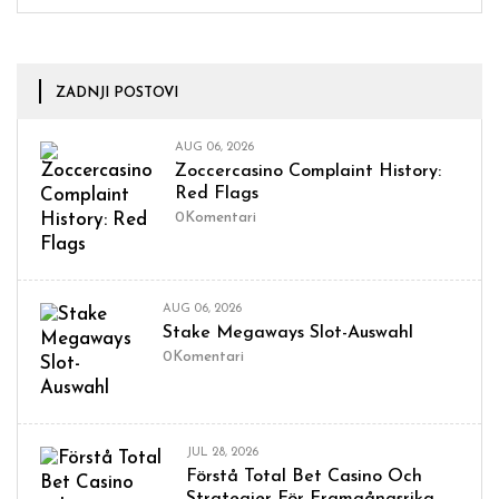
ZADNJI POSTOVI
AUG 06, 2026
Zoccercasino Complaint History:
Red Flags
0
Komentari
AUG 06, 2026
Stake Megaways Slot-Auswahl
0
Komentari
JUL 28, 2026
Förstå Total Bet Casino Och
Strategier För Framgångsrika