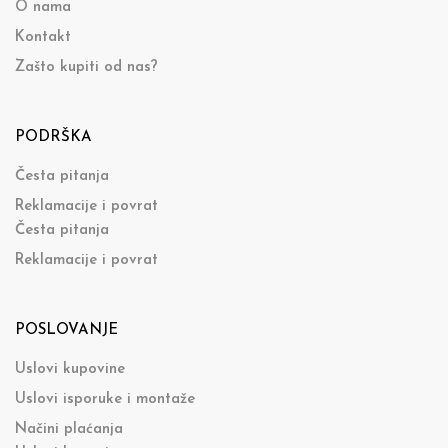
O nama
Kontakt
Zašto kupiti od nas?
PODRŠKA
Česta pitanja
Reklamacije i povrat
Česta pitanja
Reklamacije i povrat
POSLOVANJE
Uslovi kupovine
Uslovi isporuke i montaže
Načini plaćanja