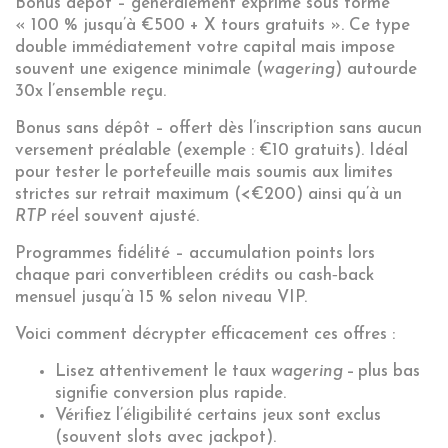
Bonus dépôt – généralement exprimé sous forme
« 100 % jusqu’à €500 + X tours gratuits ». Ce type
double immédiatement votre capital mais impose
souvent une exigence minimale (
wagering
) autourde
30x l’ensemble reçu.
Bonus sans dépôt – offert dès l’inscription sans aucun
versement préalable (exemple : €10 gratuits). Idéal
pour tester le portefeuille mais soumis aux limites
strictes sur retrait maximum (<€200) ainsi qu’à un
RTP
réel souvent ajusté.
Programmes fidélité – accumulation points lors
chaque pari convertibleen crédits ou cash‑back
mensuel jusqu’à 15 % selon niveau VIP.
Voici comment décrypter efficacement ces offres :
Lisez attentivement le taux
wagering
– plus bas
signifie conversion plus rapide.
Vérifiez l’éligibilité certains jeux sont exclus
(souvent slots avec jackpot).