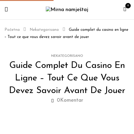
0
Početna
Nekategorisano
Guide complet du casino en ligne
– Tout ce que vous devez savoir avant de jouer
NEKATEGORISANO
Guide Complet Du Casino En
Ligne – Tout Ce Que Vous
Devez Savoir Avant De Jouer
0
Komentar