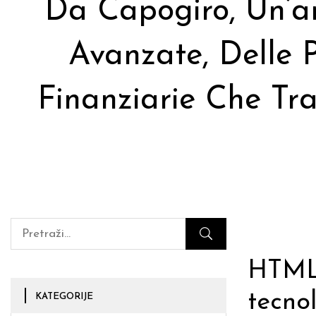
Da Capogiro, Un’an
Avanzate, Delle 
Finanziarie Che Tr
HTML5
tecno
KATEGORIJE