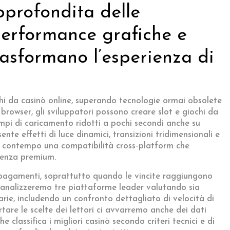
pprofondita delle
performance grafiche e
trasformano l’esperienza di
hi da casinò online, superando tecnologie ormai obsolete
 browser, gli sviluppatori possono creare slot e giochi da
empi di caricamento ridotti a pochi secondi anche su
te effetti di luce dinamici, transizioni tridimensionali e
al contempo una compatibilità cross‑platform che
ienza premium.
i pagamenti, soprattutto quando le vincite raggiungono
 analizzeremo tre piattaforme leader valutando sia
arie, includendo un confronto dettagliato di velocità di
tare le scelte dei lettori ci avvarremo anche dei dati
e classifica i migliori casinò secondo criteri tecnici e di