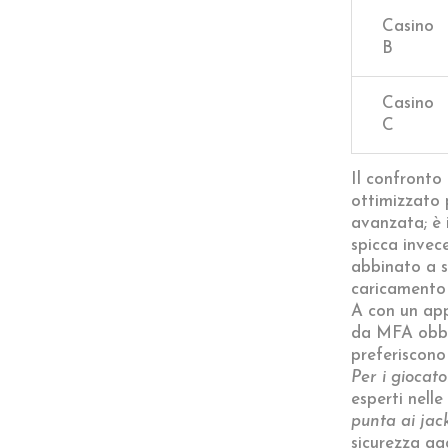
Casino
B
Casino
C
Il confronto 
ottimizzato 
avanzata; è i
spicca invec
abbinato a s
caricamento 
A con un app
da MFA obblig
preferiscono 
Per i giocato
esperti nell
punta ai jac
sicurezza ag