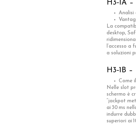
H3‑1A – 
Analisi
Vantagg
La compatibi
desktop, Saf
ridimensiona
l’accesso a 
a soluzioni p
H3‑1B – 
Come il
Nelle slot pr
schermo è cr
“jackpot met
ai 30 ms nel
indurre dubb
superiori ai 