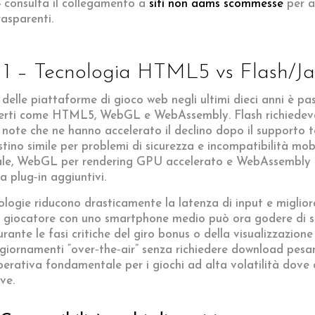
 — consulta il collegamento a
siti non aams scommesse
per a
rasparenti.
 1 – Tecnologia HTML5 vs Flash/J
 delle piattaforme di gioco web negli ultimi dieci anni è pa
rti come HTML5, WebGL e WebAssembly. Flash richiedeva i
à note che ne hanno accelerato il declino dopo il supporto
tino simile per problemi di sicurezza e incompatibilità mobi
ale, WebGL per rendering GPU accelerato e WebAssembly p
a plug‑in aggiuntivi.
logie riducono drasticamente la latenza di input e miglio
giocatore con uno smartphone medio può ora godere di slo
urante le fasi critiche del giro bonus o della visualizzazion
iornamenti “over‑the‑air” senza richiedere download pesant
perativa fondamentale per i giochi ad alta volatilità dove o
ve.