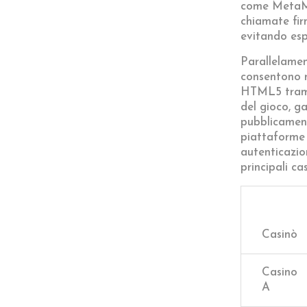
come MetaMa
chiamate fir
evitando espo
Parallelamen
consentono m
HTML5 tramit
del gioco, g
pubblicament
piattaforme 
autenticazio
principali c
Casinò
Casino
A