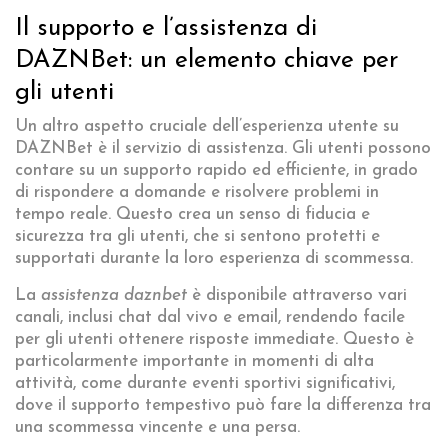
Il supporto e l’assistenza di
DAZNBet: un elemento chiave per
gli utenti
Un altro aspetto cruciale dell’esperienza utente su
DAZNBet è il servizio di assistenza. Gli utenti possono
contare su un supporto rapido ed efficiente, in grado
di rispondere a domande e risolvere problemi in
tempo reale. Questo crea un senso di fiducia e
sicurezza tra gli utenti, che si sentono protetti e
supportati durante la loro esperienza di scommessa.
La
assistenza daznbet
è disponibile attraverso vari
canali, inclusi chat dal vivo e email, rendendo facile
per gli utenti ottenere risposte immediate. Questo è
particolarmente importante in momenti di alta
attività, come durante eventi sportivi significativi,
dove il supporto tempestivo può fare la differenza tra
una scommessa vincente e una persa.