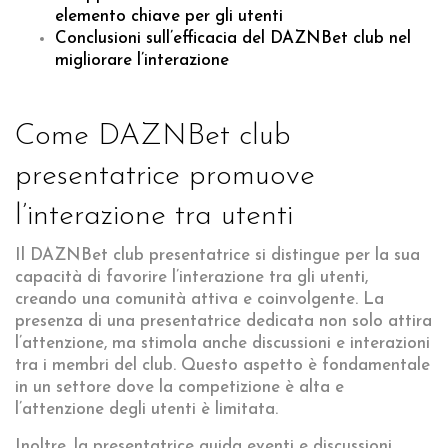
elemento chiave per gli utenti
Conclusioni sull’efficacia del DAZNBet club nel
migliorare l’interazione
Come DAZNBet club
presentatrice promuove
l’interazione tra utenti
Il DAZNBet club presentatrice si distingue per la sua
capacità di favorire l’interazione tra gli utenti,
creando una comunità attiva e coinvolgente. La
presenza di una presentatrice dedicata non solo attira
l’attenzione, ma stimola anche discussioni e interazioni
tra i membri del club. Questo aspetto è fondamentale
in un settore dove la competizione è alta e
l’attenzione degli utenti è limitata.
Inoltre, la presentatrice guida eventi e discussioni,