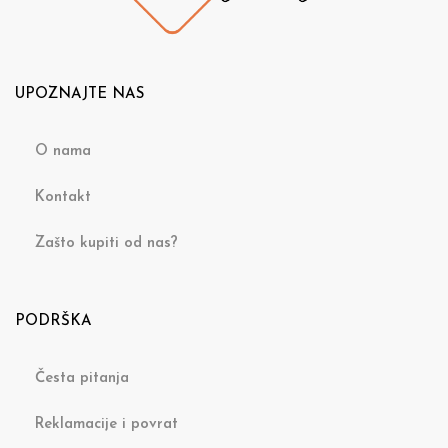
UPOZNAJTE NAS
O nama
Kontakt
Zašto kupiti od nas?
PODRŠKA
Česta pitanja
Reklamacije i povrat