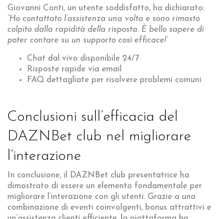
Giovanni Conti, un utente soddisfatto, ha dichiarato:
“Ho contattato l’assistenza una volta e sono rimasto
colpito dalla rapidità della risposta. È bello sapere di
poter contare su un supporto così efficace!”
Chat dal vivo disponibile 24/7
Risposte rapide via email
FAQ dettagliate per risolvere problemi comuni
Conclusioni sull’efficacia del
DAZNBet club nel migliorare
l’interazione
In conclusione, il DAZNBet club presentatrice ha
dimostrato di essere un elemento fondamentale per
migliorare l’interazione con gli utenti. Grazie a una
combinazione di eventi coinvolgenti, bonus attrattivi e
un’assistenza clienti efficiente, la piattaforma ha