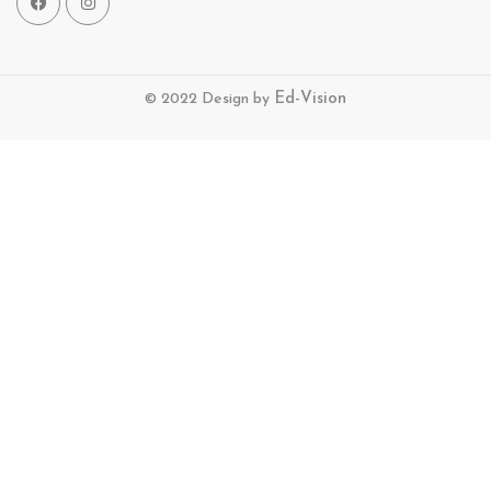
© 2022 Design by
Ed-Vision