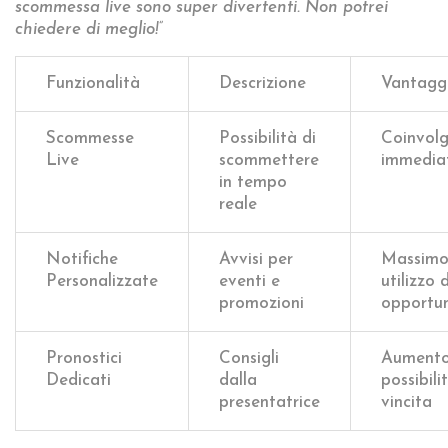
scommessa live sono super divertenti. Non potrei
chiedere di meglio!”
Funzionalità
Descrizione
Vantagg
Scommesse
Possibilità di
Coinvol
Live
scommettere
immedia
in tempo
reale
Notifiche
Avvisi per
Massim
Personalizzate
eventi e
utilizzo 
promozioni
opportun
Pronostici
Consigli
Aumento
Dedicati
dalla
possibili
presentatrice
vincita