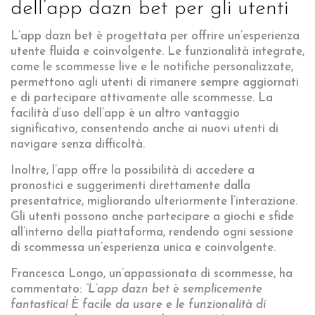
dell’app dazn bet per gli utenti
L’app dazn bet è progettata per offrire un’esperienza
utente fluida e coinvolgente. Le funzionalità integrate,
come le scommesse live e le notifiche personalizzate,
permettono agli utenti di rimanere sempre aggiornati
e di partecipare attivamente alle scommesse. La
facilità d’uso dell’app è un altro vantaggio
significativo, consentendo anche ai nuovi utenti di
navigare senza difficoltà.
Inoltre, l’app offre la possibilità di accedere a
pronostici e suggerimenti direttamente dalla
presentatrice, migliorando ulteriormente l’interazione.
Gli utenti possono anche partecipare a giochi e sfide
all’interno della piattaforma, rendendo ogni sessione
di scommessa un’esperienza unica e coinvolgente.
Francesca Longo, un’appassionata di scommesse, ha
commentato:
“L’app dazn bet è semplicemente
fantastica! È facile da usare e le funzionalità di