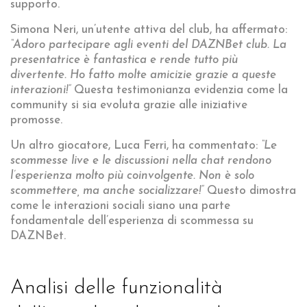
supporto.
Simona Neri, un’utente attiva del club, ha affermato:
“Adoro partecipare agli eventi del DAZNBet club. La
presentatrice è fantastica e rende tutto più
divertente. Ho fatto molte amicizie grazie a queste
interazioni!”
Questa testimonianza evidenzia come la
community si sia evoluta grazie alle iniziative
promosse.
Un altro giocatore, Luca Ferri, ha commentato:
“Le
scommesse live e le discussioni nella chat rendono
l’esperienza molto più coinvolgente. Non è solo
scommettere, ma anche socializzare!”
Questo dimostra
come le interazioni sociali siano una parte
fondamentale dell’esperienza di scommessa su
DAZNBet.
Analisi delle funzionalità