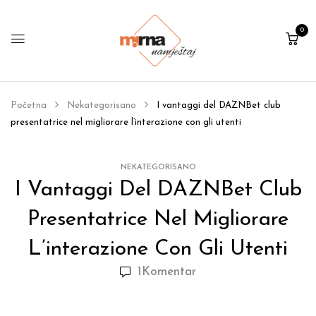
0
Početna
Nekategorisano
I vantaggi del DAZNBet club
presentatrice nel migliorare l’interazione con gli utenti
NEKATEGORISANO
I Vantaggi Del DAZNBet Club
Presentatrice Nel Migliorare
L’interazione Con Gli Utenti
1
Komentar