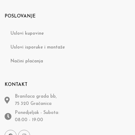
POSLOVANJE
Uslovi kupovine
Uslovi isporuke i montaže
Načini plaćanja
KONTAKT
Branilaca grada bb,
75 320 Gračanica
Ponedjeljak - Subota:
08:00 - 19:00