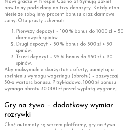
Nowi gracze w Firespin Casino otrzymują pakiet
powitalny podzielony na trzy depozyty. Każdy etap
niesie ze sobą inny procent bonusu oraz darmowe
spiny. Oto prosty schemat:
Pierwszy depozyt – 100 % bonus do 1000 zł + 50
darmowych spinów.
Drugi depozyt – 50 % bonus do 500 zł + 30
spinów.
Trzeci depozyt – 25 % bonus do 250 zł + 20
spinów.
Aby maksymalnie skorzystać z oferty, pamiętaj o
spełnieniu wymogu wageringu (obrotu) – zazwyczaj
30‑x wartość bonusu. Przykładowo, 1000 zł bonusu
wymaga obrotu 30 000 zł przed wypłatą wygranej.
Gry na żywo – dodatkowy wymiar
rozrywki
Choć automaty są sercem platformy, gry na żywo