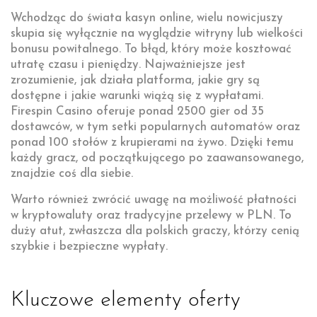
Wchodząc do świata kasyn online, wielu nowicjuszy
skupia się wyłącznie na wyglądzie witryny lub wielkości
bonusu powitalnego. To błąd, który może kosztować
utratę czasu i pieniędzy. Najważniejsze jest
zrozumienie, jak działa platforma, jakie gry są
dostępne i jakie warunki wiążą się z wypłatami.
Firespin Casino oferuje ponad 2500 gier od 35
dostawców, w tym setki popularnych automatów oraz
ponad 100 stołów z krupierami na żywo. Dzięki temu
każdy gracz, od początkującego po zaawansowanego,
znajdzie coś dla siebie.
Warto również zwrócić uwagę na możliwość płatności
w kryptowaluty oraz tradycyjne przelewy w PLN. To
duży atut, zwłaszcza dla polskich graczy, którzy cenią
szybkie i bezpieczne wypłaty.
Kluczowe elementy oferty