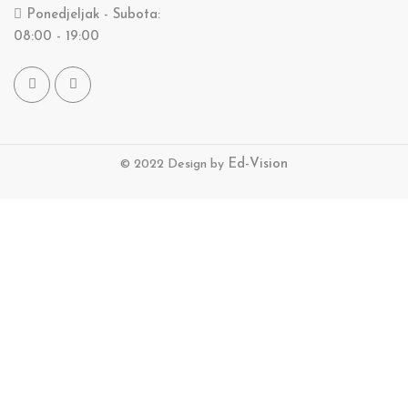
Ponedjeljak - Subota:
08:00 - 19:00
© 2022 Design by
Ed-Vision