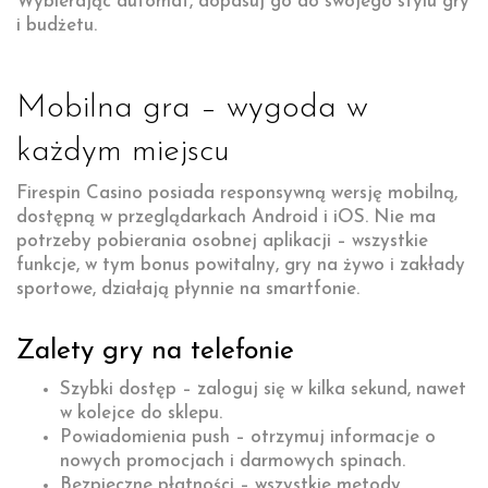
Wybierając automat, dopasuj go do swojego stylu gry
i budżetu.
Mobilna gra – wygoda w
każdym miejscu
Firespin Casino posiada responsywną wersję mobilną,
dostępną w przeglądarkach Android i iOS. Nie ma
potrzeby pobierania osobnej aplikacji – wszystkie
funkcje, w tym bonus powitalny, gry na żywo i zakłady
sportowe, działają płynnie na smartfonie.
Zalety gry na telefonie
Szybki dostęp – zaloguj się w kilka sekund, nawet
w kolejce do sklepu.
Powiadomienia push – otrzymuj informacje o
nowych promocjach i darmowych spinach.
Bezpieczne płatności – wszystkie metody