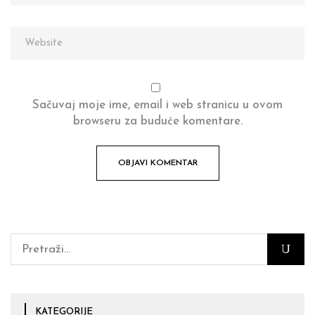
Sačuvaj moje ime, email i web stranicu u ovom
browseru za buduće komentare.
KATEGORIJE