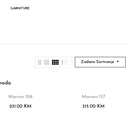
GARNITURE
KLUB STOLOVI
K
Zadano Sortiranje
Marron 106
Marron 157
231.00
KM
315.00
KM