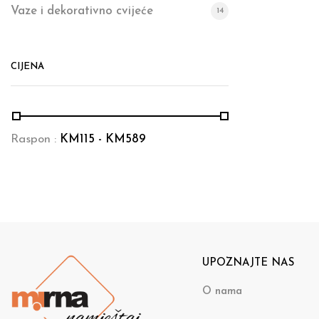
Vaze i dekorativno cvijeće
14
CIJENA
Raspon :
KM
115
- KM
589
UPOZNAJTE NAS
O nama