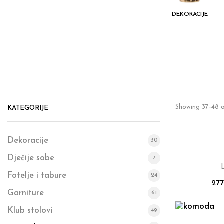
I STOLOVI
VAZE I DEKORATIVNO
DEKORACIJE
CVIJEĆE
Showing 37–48 o
KATEGORIJE
Dekoracije
30
Dječije sobe
7
Fotelje i tabure
24
27
Garniture
61
Klub stolovi
49