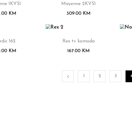
nne 1KVS1
Mayenne 2KVS1
5.00
KM
309.00
KM
dic 162
Rex tv komoda
0.00
KM
167.00
KM
1
2
3