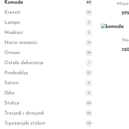
Komode
60
Maye
Kreveti
39
29
Lampe
5
Madraci
5
Nor
Noćni ormarići
10
32
Ormari
26
Ostale dekoracije
1
Predsoblja
32
Satovi
2
Slike
8
Stolice
30
Trosjedi i dvosjedi
26
Trpezarijski stolovi
38