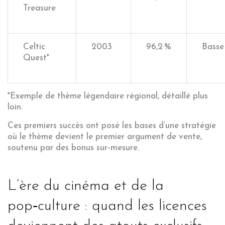
Treasure
Celtic
2003
96,2 %
Basse
Quest*
*Exemple de thème légendaire régional, détaillé plus
loin.
Ces premiers succès ont posé les bases d’une stratégie
où le thème devient le premier argument de vente,
soutenu par des bonus sur‑mesure.
L’ère du cinéma et de la
pop‑culture : quand les licences