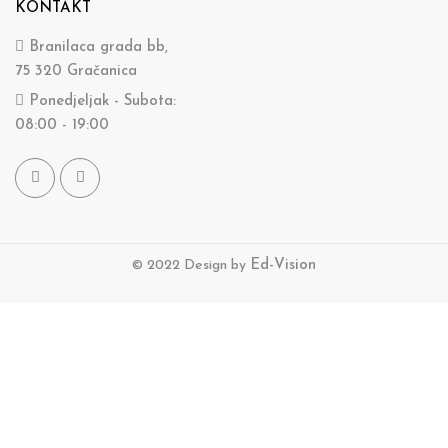
KONTAKT
Branilaca grada bb,
75 320 Gračanica
Ponedjeljak - Subota:
08:00 - 19:00
© 2022 Design by
Ed-Vision