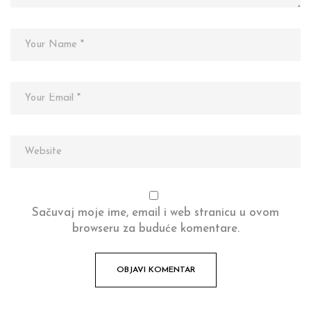
Sačuvaj moje ime, email i web stranicu u ovom
browseru za buduće komentare.