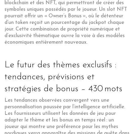
blockchain et des NFT, qui permettront de créer des
symboles uniques possédés par le joueur. Un slot NFT
pourrait offrir un « Owner’s Bonus », où le détenteur
d’un token reçoit un pourcentage du jackpot chaque
jour. Cette combinaison de propriété numérique et
d’exclusivité thématique ouvre la voie à des modèles
économiques entièrement nouveaux.
Le futur des thèmes exclusifs :
tendances, prévisions et
stratégies de bonus – 430 mots
Les tendances observées convergent vers une
personnalisation poussée par l’intelligence artificielle.
Les fournisseurs utilisent les données de jeu pour
adapter le thème et les bonus en temps réel : un
joueur qui montre une préférence pour les mythes
nordiques verra apparaître des missions de quête dans