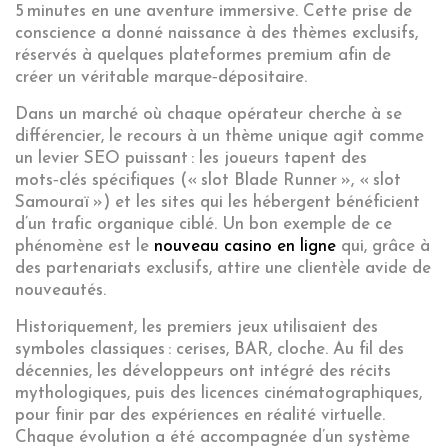
5 minutes en une aventure immersive. Cette prise de
conscience a donné naissance à des thèmes exclusifs,
réservés à quelques plateformes premium afin de
créer un véritable marque‑dépositaire.
Dans un marché où chaque opérateur cherche à se
différencier, le recours à un thème unique agit comme
un levier SEO puissant : les joueurs tapent des
mots‑clés spécifiques (« slot Blade Runner », « slot
Samouraï ») et les sites qui les hébergent bénéficient
d’un trafic organique ciblé. Un bon exemple de ce
phénomène est le
nouveau casino en ligne
qui, grâce à
des partenariats exclusifs, attire une clientèle avide de
nouveautés.
Historiquement, les premiers jeux utilisaient des
symboles classiques : cerises, BAR, cloche. Au fil des
décennies, les développeurs ont intégré des récits
mythologiques, puis des licences cinématographiques,
pour finir par des expériences en réalité virtuelle.
Chaque évolution a été accompagnée d’un système