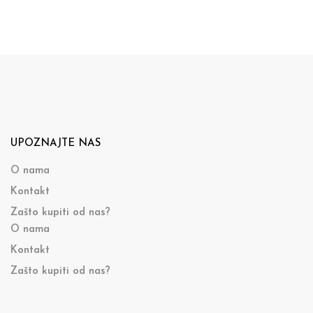
UPOZNAJTE NAS
O nama
Kontakt
Zašto kupiti od nas?
O nama
Kontakt
Zašto kupiti od nas?