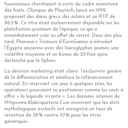
fournisseurs cherchaient à sortir du cadre monotone
des fruits. Olympus de Playtech, lancé en 1999,
proposait des dieux grecs, des éclairs et un RTP de
96,5 %. Ce titre était exclusivement disponible sur les
plateformes premium de l’époque, ce qui a
immédiatement créé un effet de rareté. Deux ans plus
tard, Pharaon’s Treasure d’EuroGames a introduit
l’Égypte ancienne avec des hiéroglyphes animés, une
volatilité moyenne et un bonus de 20 free spins
déclenché par le Sphinx.
La décision marketing était claire : l’exclusivité génère
de la différenciation et améliore le référencement
naturel. En réservant ces jeux à quelques sites, les
opérateurs pouvaient se positionner comme les seuls à
offrir « la légende vivante ». Les données internes de
Httpswww.Alabriqueterie.Com montrent que les slots
mythologiques exclusifs ont enregistré un taux de
rétention de 38 % contre 27 % pour les titres
génériques.