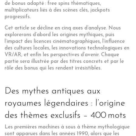
de bonus adapté : free spins thématiques,
multiplicateurs liés à des scènes clés, jackpots
progressifs.
Cet article se décline en cinq axes d’analyse. Nous
explorerons d’abord les origines mythiques, puis
l’impact des licences cinématographiques, l’influence
des cultures locales, les innovations technologiques en
VR/AR, et enfin les perspectives d’avenir. Chaque
partie sera illustrée par des titres concrets et par le
rôle des bonus qui les rendent irrésistibles.
Des mythes antiques aux
royaumes légendaires : l’origine
des thèmes exclusifs – 400 mots
Les premières machines à sous à thème mythologique
sont apparues dans les années 1990, alors que les