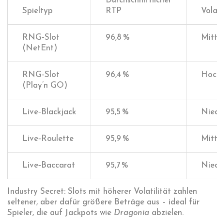
Durchschnittlicher
Spieltyp
RTP
Vola
RNG‑Slot
96,8 %
Mitt
(NetEnt)
RNG‑Slot
96,4 %
Hoc
(Play’n GO)
Live‑Blackjack
95,5 %
Nie
Live‑Roulette
95,9 %
Mitt
Live‑Baccarat
95,7 %
Nie
Industry Secret: Slots mit höherer Volatilität zahlen
seltener, aber dafür größere Beträge aus – ideal für
Spieler, die auf Jackpots wie
Dragonia
abzielen.