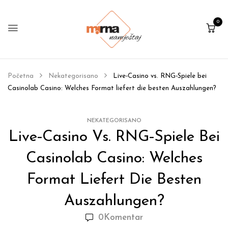
0
Početna
Nekategorisano
Live‑Casino vs. RNG‑Spiele bei
Casinolab Casino: Welches Format liefert die besten Auszahlungen?
NEKATEGORISANO
Live‑Casino Vs. RNG‑Spiele Bei
Casinolab Casino: Welches
Format Liefert Die Besten
Auszahlungen?
0
Komentar