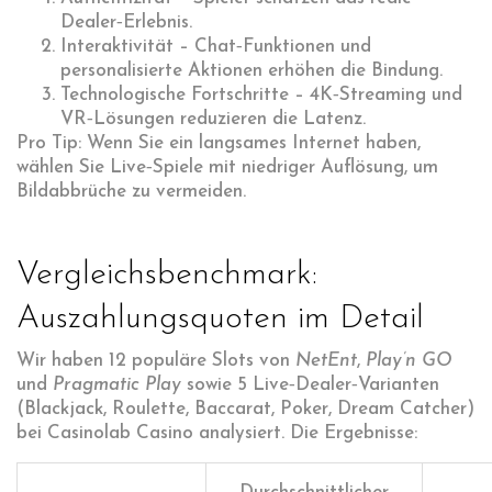
Dealer‑Erlebnis.
Interaktivität – Chat‑Funktionen und
personalisierte Aktionen erhöhen die Bindung.
Technologische Fortschritte – 4K‑Streaming und
VR‑Lösungen reduzieren die Latenz.
Pro Tip: Wenn Sie ein langsames Internet haben,
wählen Sie Live‑Spiele mit niedriger Auflösung, um
Bildabbrüche zu vermeiden.
Vergleichsbenchmark:
Auszahlungsquoten im Detail
Wir haben 12 populäre Slots von
NetEnt
,
Play’n GO
und
Pragmatic Play
sowie 5 Live‑Dealer‑Varianten
(Blackjack, Roulette, Baccarat, Poker, Dream Catcher)
bei Casinolab Casino analysiert. Die Ergebnisse: