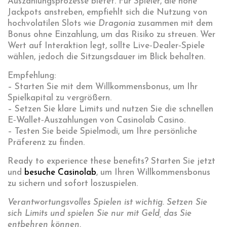
Auszahlungsprozesse bietet. Für Spieler, die hohe
Jackpots anstreben, empfiehlt sich die Nutzung von
hochvolatilen Slots wie
Dragonia
zusammen mit dem
Bonus ohne Einzahlung, um das Risiko zu streuen. Wer
Wert auf Interaktion legt, sollte Live‑Dealer‑Spiele
wählen, jedoch die Sitzungsdauer im Blick behalten.
Empfehlung:
– Starten Sie mit dem Willkommensbonus, um Ihr
Spielkapital zu vergrößern.
– Setzen Sie klare Limits und nutzen Sie die schnellen
E‑Wallet‑Auszahlungen von Casinolab Casino.
– Testen Sie beide Spielmodi, um Ihre persönliche
Präferenz zu finden.
Ready to experience these benefits? Starten Sie jetzt
und
besuche Casinolab
, um Ihren Willkommensbonus
zu sichern und sofort loszuspielen.
Verantwortungsvolles Spielen ist wichtig. Setzen Sie
sich Limits und spielen Sie nur mit Geld, das Sie
entbehren können.