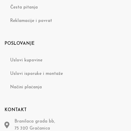
Česta pitanja
Reklamacije i povrat
POSLOVANJE
Uslovi kupovine
Uslovi isporuke i montaže
Načini plaćanja
KONTAKT
Branilaca grada bb,
75 320 Gračanica