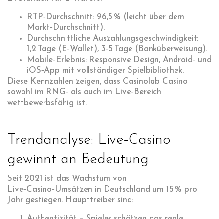
RTP‑Durchschnitt: 96,5 % (leicht über dem
Markt‑Durchschnitt).
Durchschnittliche Auszahlungsgeschwindigkeit:
1,2 Tage (E‑Wallet), 3‑5 Tage (Banküberweisung).
Mobile‑Erlebnis: Responsive Design, Android‑ und
iOS‑App mit vollständiger Spielbibliothek.
Diese Kennzahlen zeigen, dass Casinolab Casino
sowohl im RNG‑ als auch im Live‑Bereich
wettbewerbsfähig ist.
Trendanalyse: Live‑Casino
gewinnt an Bedeutung
Seit 2021 ist das Wachstum von
Live‑Casino‑Umsätzen in Deutschland um 15 % pro
Jahr gestiegen. Haupttreiber sind:
Authentizität – Spieler schätzen das reale