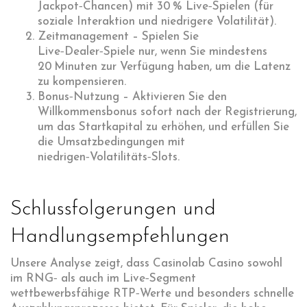
Jackpot‑Chancen) mit 30 % Live‑Spielen (für
soziale Interaktion und niedrigere Volatilität).
Zeitmanagement – Spielen Sie
Live‑Dealer‑Spiele nur, wenn Sie mindestens
20 Minuten zur Verfügung haben, um die Latenz
zu kompensieren.
Bonus‑Nutzung – Aktivieren Sie den
Willkommensbonus sofort nach der Registrierung,
um das Startkapital zu erhöhen, und erfüllen Sie
die Umsatzbedingungen mit
niedrigen‑Volatilitäts‑Slots.
Schlussfolgerungen und
Handlungsempfehlungen
Unsere Analyse zeigt, dass Casinolab Casino sowohl
im RNG‑ als auch im Live‑Segment
wettbewerbsfähige RTP‑Werte und besonders schnelle