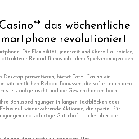
Casino** das wöchentliche
martphone revolutioniert
hone. Die Flexibilität, jederzeit und überall zu spielen,
ein attraktiver Reload‑Bonus gibt dem Spielvergnügen den
m Desktop präsentieren, bietet Total Casino ein
von wöchentlichen Reload‑Bonussen, die sofort nach dem
n stets aufgefrischt und die Gewinnchancen hoch.
n ihre Bonusbedingungen in langen Textblöcken oder
okus auf wiederkehrende Aktionen, die speziell für
dingungen und sofortige Gutschrift – alles über die
n Reload‑Bonus mehr zu verpassen. Das