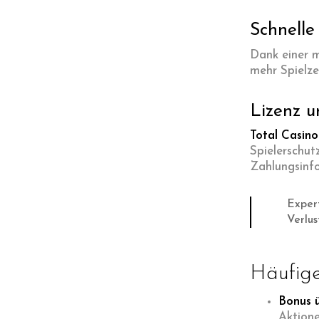
Schnelle
Dank einer m
mehr Spielze
Lizenz u
Total Casino
Spielerschut
Zahlungsinfo
Expert
Verlus
Häufige
Bonus 
Aktione