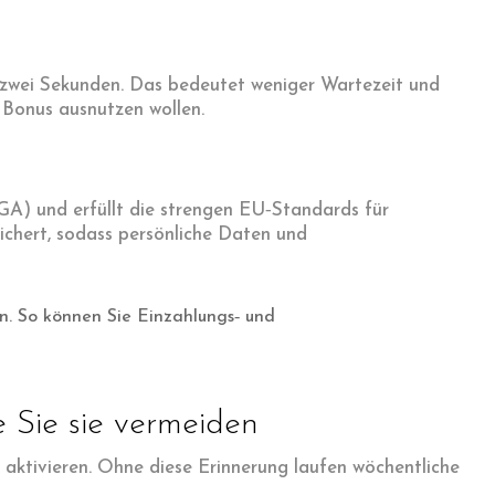
s zwei Sekunden. Das bedeutet weniger Wartezeit und
 Bonus ausnutzen wollen.
A) und erfüllt die strengen EU‑Standards für
ichert, sodass persönliche Daten und
en. So können Sie Einzahlungs‑ und
 Sie sie vermeiden
 aktivieren. Ohne diese Erinnerung laufen wöchentliche