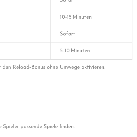
Sofort
10‑15 Minuten
Sofort
5‑10 Minuten
er den Reload‑Bonus ohne Umwege aktivieren.
e Spieler passende Spiele finden.