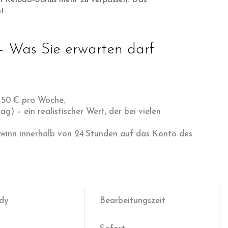
t.
– Was Sie erwarten darf
 50 € pro Woche.
) – ein realistischer Wert, der bei vielen
winn innerhalb von 24 Stunden auf das Konto des
dy
Bearbeitungszeit