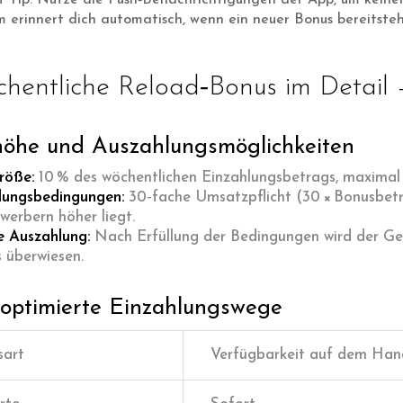
m erinnert dich automatisch, wenn ein neuer Bonus bereitsteh
hentliche Reload‑Bonus im Detail 
höhe und Auszahlungsmöglichkeiten
röße:
10 % des wöchentlichen Einzahlungsbetrags, maximal
lungsbedingungen:
30‑fache Umsatzpflicht (30 × Bonusbetrag
erbern höher liegt.
e Auszahlung:
Nach Erfüllung der Bedingungen wird der Ge
s überwiesen.
‑optimierte Einzahlungswege
sart
Verfügbarkeit auf dem Han