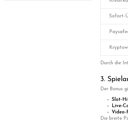
Kreditka
Sofort‑
Paysafe
Kryptow
Durch die In
3. Spiel
Der Bonus gil
Slot‑Hi
Live‑C
Video‑
Die breite P