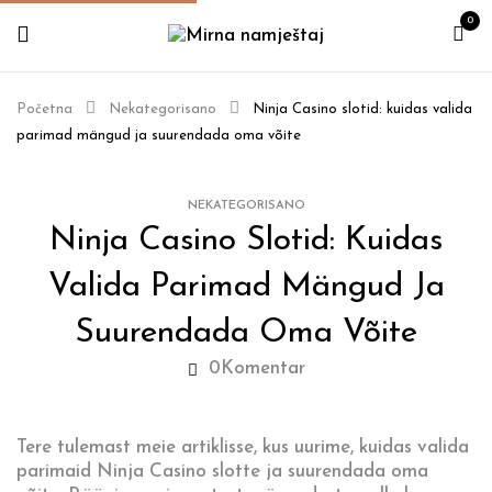
0
Početna
Nekategorisano
Ninja Casino slotid: kuidas valida
parimad mängud ja suurendada oma võite
NEKATEGORISANO
Ninja Casino Slotid: Kuidas
Valida Parimad Mängud Ja
Suurendada Oma Võite
0
Komentar
Tere tulemast meie artiklisse, kus uurime, kuidas valida
parimaid Ninja Casino slotte ja suurendada oma