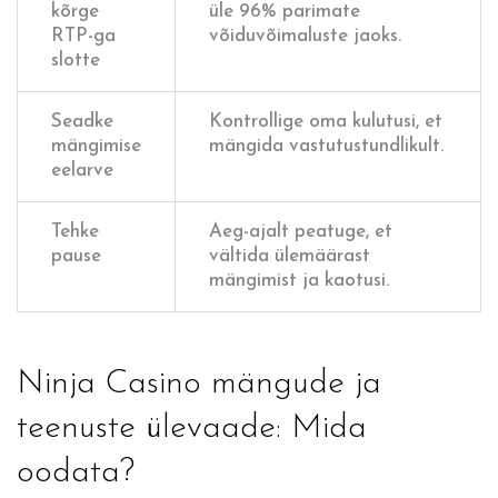
kõrge
üle 96% parimate
RTP-ga
võiduvõimaluste jaoks.
slotte
Seadke
Kontrollige oma kulutusi, et
mängimise
mängida vastutustundlikult.
eelarve
Tehke
Aeg-ajalt peatuge, et
pause
vältida ülemäärast
mängimist ja kaotusi.
Ninja Casino mängude ja
teenuste ülevaade: Mida
oodata?