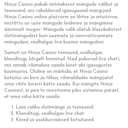
Ninja Casino pakub mitmekesist mängude valikut ja
teenuseid, mis rahuldavad igasuguseid mängijaid.
Ninja Casino online platvorm on lihtne ja intuitiivne,
mistõttu on uute mängude leidmine ja mängimine
äärmiselt mugav. Mängude valik ulatub klassikalistest
slotimängudest kuni uuemate ja innovatiivsemate
mängudeni, sealhulgas live-kasiino mängudeni.
Samuti on Ninja Casino teenused, sealhulgas
klienditugi, kõrgelt hinnatud. Nad pakuvad live chat’i,
mis annab võimaluse saada kiiret abi igasugustes
küsimustes. Oluline on märkida, et Ninja Casino
kotiutus on kiire ja tõhus, võimaldades mängijatel
oma võite kiiresti kätte saada. Kui mängite Ninja
Casinost, ei pea te muretsema pika ootamise pärast,
et oma raha kätte saada.
Laia valiku slotimänge ja teenuseid.
Klienditugi, sealhulgas live chat.
Kiired ja usaldusväärsed kotiutused.