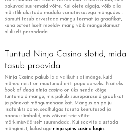
pakuvad suuremaid võite. Kui olete algaja, võib olla
mõistlik alustada madala variatiivsusega mängudest.
Samuti tasub arvestada mängu teemat ja graafikat,
kuna esteetiliselt meeldiv mäng võib mänguelamust
oluliselt parandada.
Tuntud Ninja Casino slotid, mida
tasub proovida
Ninja Casino pakub laia valikut slotimänge, kuid
mõned neist on muutunud eriti populaarseks. Näiteks
book of dead ninja casino
on üks nende kõige
tuntumaid mänge, mis pakub suurepäraseid graafikat
ja põnevat mängumehaanikat. Mängus on palju
lisafunktsioone, sealhulgas tasuta keerutused ja
boonussümbolid, mis võivad teie võite
märkimisväärselt suurendada. Kui soovite alustada
mängimist, külastage
ninja spins casino login
.