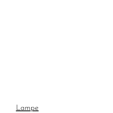
Lampe