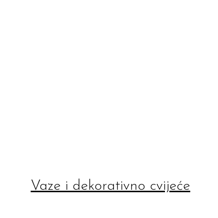
Vaze i dekorativno cvijeće