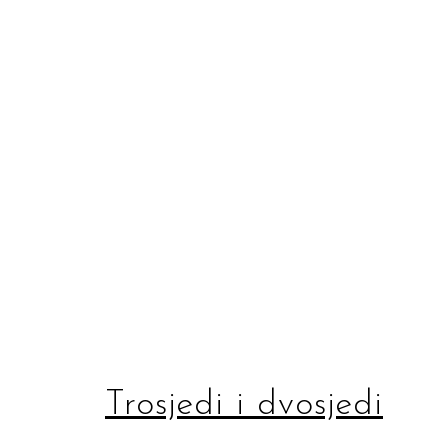
Trosjedi i dvosjedi