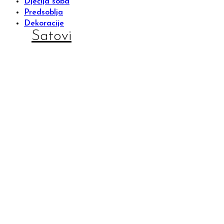
Dječija soba
Predsoblja
Dekoracije
Satovi