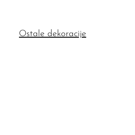
Ostale dekoracije