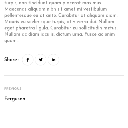
turpis, non tincidunt quam placerat maximus.
Maecenas aliquam nibh sit amet mi vestibulum
pellentesque eu at ante. Curabitur at aliquam diam.
Mauris eu scelerisque turpis, at viverra dui. Nullam
eget pharetra ligula. Curabitur eu sollicitudin metus.
Nullam ac diam iaculis, dictum urna. Fusce ac enim
quam….
Share :
PREVIOUS
Ferguson