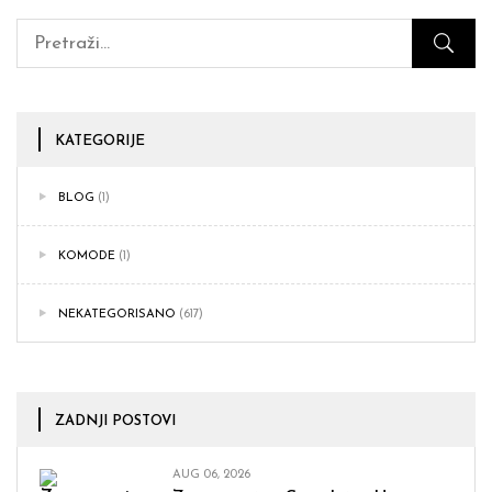
KATEGORIJE
BLOG
(1)
KOMODE
(1)
NEKATEGORISANO
(617)
ZADNJI POSTOVI
AUG 06, 2026