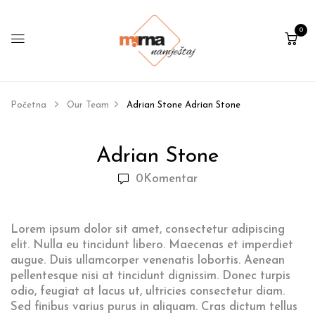
0
Početna
Our Team
Adrian Stone
Adrian Stone
Adrian Stone
0
Komentar
Lorem ipsum dolor sit amet, consectetur adipiscing
elit. Nulla eu tincidunt libero. Maecenas et imperdiet
augue. Duis ullamcorper venenatis lobortis. Aenean
pellentesque nisi at tincidunt dignissim. Donec turpis
odio, feugiat at lacus ut, ultricies consectetur diam.
Sed finibus varius purus in aliquam. Cras dictum tellus