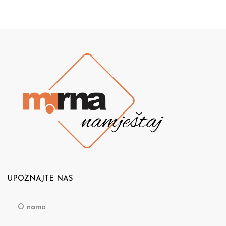
UPOZNAJTE NAS
O nama