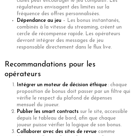
ciblés peut encourager le jeu compulsif. Les
régulateurs envisagent des limites sur la
fréquence des offres personnalisées.
Dépendance au jeu
– Les bonus instantanés,
combinés à la vitesse du streaming, créent un
cercle de récompense rapide. Les opérateurs
devront intégrer des messages de jeu
responsable directement dans le flux live.
Recommandations pour les
opérateurs
Intégrer un moteur de décision éthique
: chaque
proposition de bonus doit passer par un filtre qui
vérifie le respect du plafond de dépenses
mensuel du joueur.
Publier les smart contracts
sur le site, accessible
depuis le tableau de bord, afin que chaque
joueur puisse vérifier la logique de son bonus.
Collaborer avec des sites de revue
comme