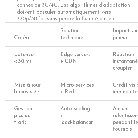
connexion 3G/4G. Les algorithmes d’adaptation
doivent basculer automatiquement vers
720p/30 fps sans perdre la fluidité du jeu.
Solution
Impact sur
Critère
technique
joueur
Latence
Edge servers
Réaction
< 30 ms
+ CDN
instantané
croupier
Mise à jour
Micro‑services
Crédit visi
bonus < 2 s
+ Redis
immédiat
Gestion
Auto‑scaling
Aucun
pics de
+
ralentisse
trafic
load‑balancer
pendant le
tournois