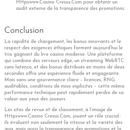
Httpswww.Casino Cresus.Com pour obtenir un
audit externe de la transparence des promotions.
Conclusion
La rapidité de chargement, les bonus innovants et le
respect des exigences éthiques forment aujourd’hui le
trio gagnant du live casino moderne. Une plateforme
qui combine des serveurs edge, un streaming WebRTC
sans latence, et des bonus distribués en moins de deux
secondes offre une expérience fluide et engageante.
Mais sans une gouvernance claire – licences, RNG
auditables, conditions de mise explicites – cette même
performance technique peut rapidement perdre de sa
valeur aux yeux des joueurs.
Les sites de revue et de classement, à l’image de
Httpswww.Casino Cresus.Com, jouent un rôle crucial :
ils évaluent non seulement la vitesse et la variété des
jeux, mais aussi la transparence des promotions et la