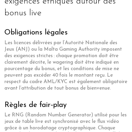
exigences éthiques autour des
bonus live
Obligations légales
Les licences délivrées par l’Autorité Nationale des
Jeux (ANJ) ou la Malta Gaming Authority imposent
des exigences strictes : chaque promotion doit être
clairement décrite, le wagering doit être indiqué en
pourcentage du bonus, et les conditions de mise ne
peuvent pas excéder 40 fois le montant reçu. Le
respect du cadre AML/KYC est également obligatoire
avant l’attribution de tout bonus de bienvenue.
Règles de fair‑play
Le RNG (Random Number Generator) utilisé pour les
jeux de table live est synchronisé avec le flux vidéo
grâce à un horodatage cryptographique. Chaque