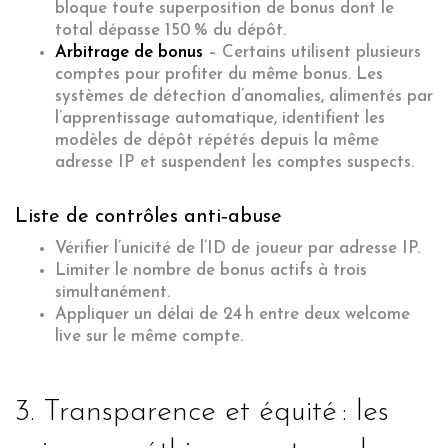
bloque toute superposition de bonus dont le
total dépasse 150 % du dépôt.
Arbitrage de bonus
– Certains utilisent plusieurs
comptes pour profiter du même bonus. Les
systèmes de détection d’anomalies, alimentés par
l’apprentissage automatique, identifient les
modèles de dépôt répétés depuis la même
adresse IP et suspendent les comptes suspects.
Liste de contrôles anti‑abuse
Vérifier l’unicité de l’ID de joueur par adresse IP.
Limiter le nombre de bonus actifs à trois
simultanément.
Appliquer un délai de 24 h entre deux welcome
live sur le même compte.
3. Transparence et équité : les