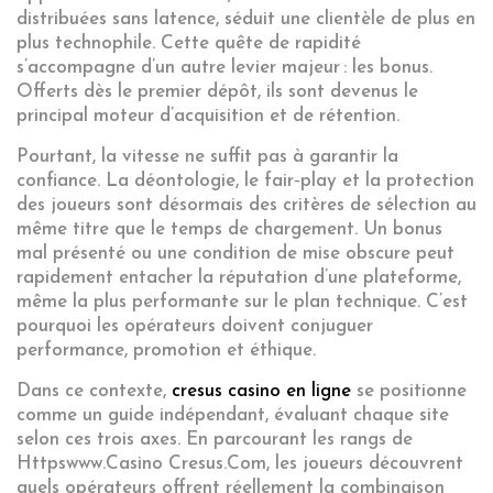
distribuées sans latence, séduit une clientèle de plus en
plus technophile. Cette quête de rapidité
s’accompagne d’un autre levier majeur : les bonus.
Offerts dès le premier dépôt, ils sont devenus le
principal moteur d’acquisition et de rétention.
Pourtant, la vitesse ne suffit pas à garantir la
confiance. La déontologie, le fair‑play et la protection
des joueurs sont désormais des critères de sélection au
même titre que le temps de chargement. Un bonus
mal présenté ou une condition de mise obscure peut
rapidement entacher la réputation d’une plateforme,
même la plus performante sur le plan technique. C’est
pourquoi les opérateurs doivent conjuguer
performance, promotion et éthique.
Dans ce contexte,
cresus casino en ligne
se positionne
comme un guide indépendant, évaluant chaque site
selon ces trois axes. En parcourant les rangs de
Httpswww.Casino Cresus.Com, les joueurs découvrent
quels opérateurs offrent réellement la combinaison