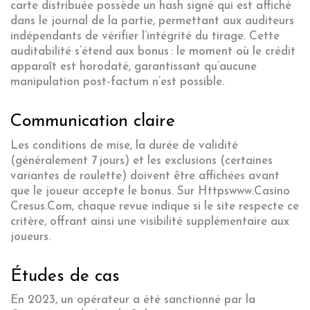
carte distribuée possède un hash signé qui est affiché
dans le journal de la partie, permettant aux auditeurs
indépendants de vérifier l’intégrité du tirage. Cette
auditabilité s’étend aux bonus : le moment où le crédit
apparaît est horodaté, garantissant qu’aucune
manipulation post‑factum n’est possible.
Communication claire
Les conditions de mise, la durée de validité
(généralement 7 jours) et les exclusions (certaines
variantes de roulette) doivent être affichées avant
que le joueur accepte le bonus. Sur Httpswww.Casino
Cresus.Com, chaque revue indique si le site respecte ce
critère, offrant ainsi une visibilité supplémentaire aux
joueurs.
Études de cas
En 2023, un opérateur a été sanctionné par la