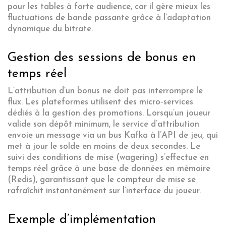
pour les tables à forte audience, car il gère mieux les
fluctuations de bande passante grâce à l’adaptation
dynamique du bitrate.
Gestion des sessions de bonus en
temps réel
L’attribution d’un bonus ne doit pas interrompre le
flux. Les plateformes utilisent des micro‑services
dédiés à la gestion des promotions. Lorsqu’un joueur
valide son dépôt minimum, le service d’attribution
envoie un message via un bus Kafka à l’API de jeu, qui
met à jour le solde en moins de deux secondes. Le
suivi des conditions de mise (wagering) s’effectue en
temps réel grâce à une base de données en mémoire
(Redis), garantissant que le compteur de mise se
rafraîchit instantanément sur l’interface du joueur.
Exemple d’implémentation