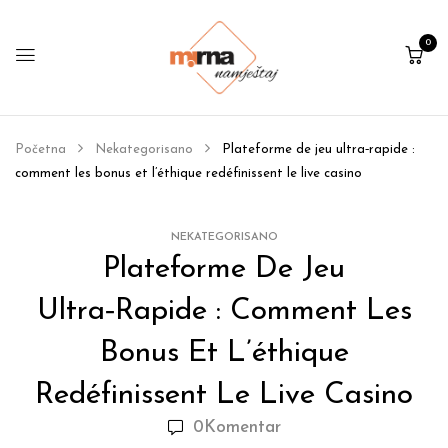
0
Početna
Nekategorisano
Plateforme de jeu ultra‑rapide :
comment les bonus et l’éthique redéfinissent le live casino
NEKATEGORISANO
Plateforme De Jeu
Ultra‑rapide : Comment Les
Bonus Et L’éthique
Redéfinissent Le Live Casino
0
Komentar