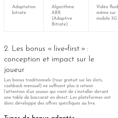
Adaptation
Algorithme
Vidéo flui
bitrate
ABR
même sur
(Adaptive
mobile 3G
Bitrate)
2. Les bonus « live‑first » :
conception et impact sur le
joueur
Les bonus traditionnels (tour gratuit sur les slots,
cashback mensuel) ne suffisent plus à retenir
l’attention d’un joueur qui vient de s’installer devant
une table de baccarat en direct. Les plateformes ont
donc développé des offres spécifiques au live.