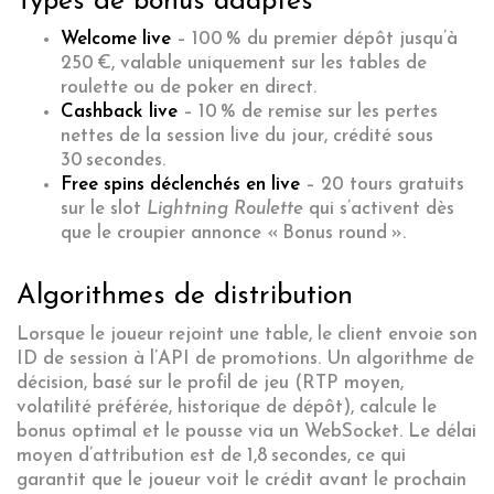
Types de bonus adaptés
Welcome live
– 100 % du premier dépôt jusqu’à
250 €, valable uniquement sur les tables de
roulette ou de poker en direct.
Cashback live
– 10 % de remise sur les pertes
nettes de la session live du jour, crédité sous
30 secondes.
Free spins déclenchés en live
– 20 tours gratuits
sur le slot
Lightning Roulette
qui s’activent dès
que le croupier annonce « Bonus round ».
Algorithmes de distribution
Lorsque le joueur rejoint une table, le client envoie son
ID de session à l’API de promotions. Un algorithme de
décision, basé sur le profil de jeu (RTP moyen,
volatilité préférée, historique de dépôt), calcule le
bonus optimal et le pousse via un WebSocket. Le délai
moyen d’attribution est de 1,8 secondes, ce qui
garantit que le joueur voit le crédit avant le prochain