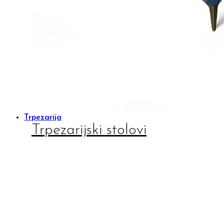
Trpezarija
Trpezarijski stolovi