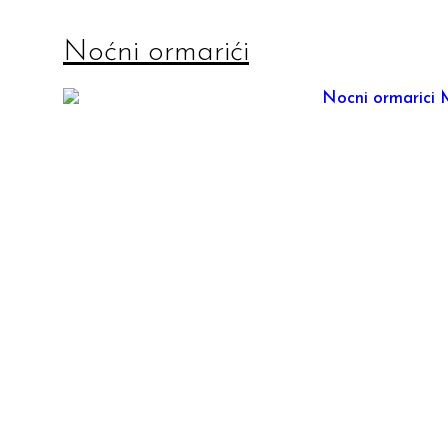
Noćni ormarići