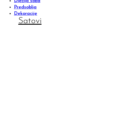
Dječija soba
Predsoblja
Dekoracije
Satovi