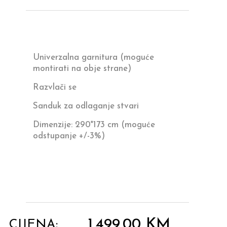
Univerzalna garnitura (moguće
montirati na obje strane)
Razvlači se
Sanduk za odlaganje stvari
Dimenzije: 290*173 cm (moguće
odstupanje +/-3%)
1,499.00
KM
CIJENA: