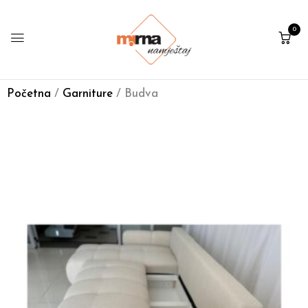
0
Početna
/
Garniture
/ Budva