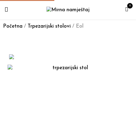
0
Početna
/
Trpezarijski stolovi
/ Eol