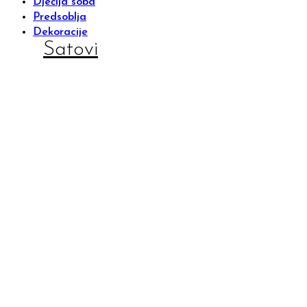
Dječija soba
Predsoblja
Dekoracije
Satovi