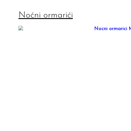
Noćni ormarići