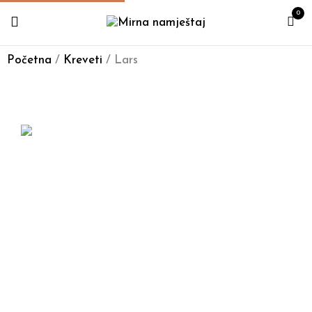
0
Početna
/
Kreveti
/ Lars