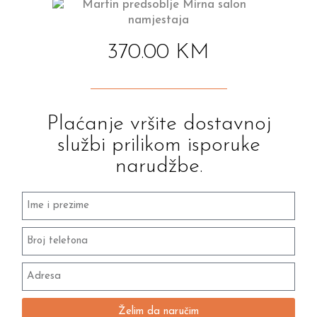
370.00
KM
Plaćanje vršite dostavnoj
službi prilikom isporuke
narudžbe.
Želim da naručim