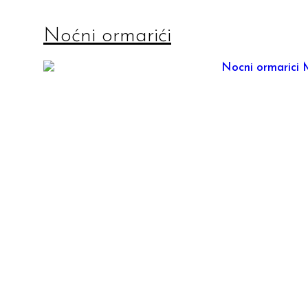
Noćni ormarići