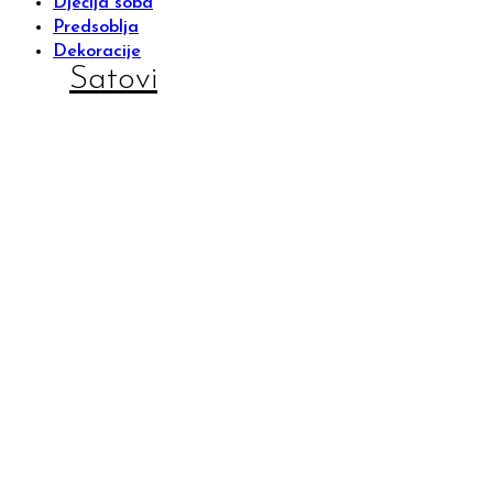
Dječija soba
Predsoblja
Dekoracije
Satovi