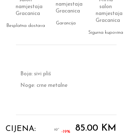
Garancija
Besplatna dostava
Sigurna kupovina
Boja: sivi pliš
Noge: crne metalne
85.00
KM
CIJENA:
105.00
KM
-19%