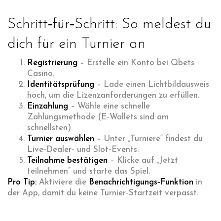
Schritt‑für‑Schritt: So meldest du
dich für ein Turnier an
Registrierung
– Erstelle ein Konto bei Qbets
Casino.
Identitätsprüfung
– Lade einen Lichtbildausweis
hoch, um die Lizenzanforderungen zu erfüllen.
Einzahlung
– Wähle eine schnelle
Zahlungsmethode (E‑Wallets sind am
schnellsten).
Turnier auswählen
– Unter „Turniere“ findest du
Live‑Dealer‑ und Slot‑Events.
Teilnahme bestätigen
– Klicke auf „Jetzt
teilnehmen“ und starte das Spiel.
Pro Tip:
Aktiviere die
Benachrichtigungs‑Funktion
in
der App, damit du keine Turnier‑Startzeit verpasst.