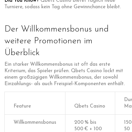
Did You Know?
Qbets Casino bietet täglich neue
Turniere, sodass kein Tag ohne Gewinnchance bleibt.
Der Willkommensbonus und
weitere Promotionen im
Überblick
Ein starker Willkommensbonus ist oft das erste
Kriterium, das Spieler prüfen. Qbets Casino lockt mit
einem großzügigen Willkommensbonus, der sowohl
Einzahlungs‑ als auch Freispiel‑Komponenten enthält.
Dur
Feature
Qbets Casino
Ma
Willkommensbonus
200 % bis
150
500 € + 100
50 