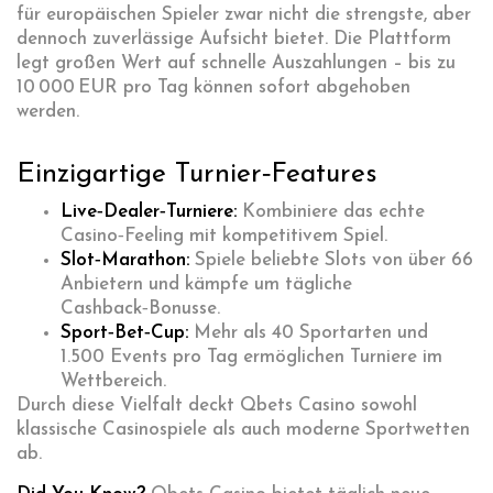
für europäischen Spieler zwar nicht die strengste, aber
dennoch zuverlässige Aufsicht bietet. Die Plattform
legt großen Wert auf schnelle Auszahlungen – bis zu
10 000 EUR pro Tag können sofort abgehoben
werden.
Einzigartige Turnier‑Features
Live‑Dealer‑Turniere:
Kombiniere das echte
Casino‑Feeling mit kompetitivem Spiel.
Slot‑Marathon:
Spiele beliebte Slots von über 66
Anbietern und kämpfe um tägliche
Cashback‑Bonusse.
Sport‑Bet‑Cup:
Mehr als 40 Sportarten und
1.500 Events pro Tag ermöglichen Turniere im
Wettbereich.
Durch diese Vielfalt deckt Qbets Casino sowohl
klassische Casinospiele als auch moderne Sportwetten
ab.