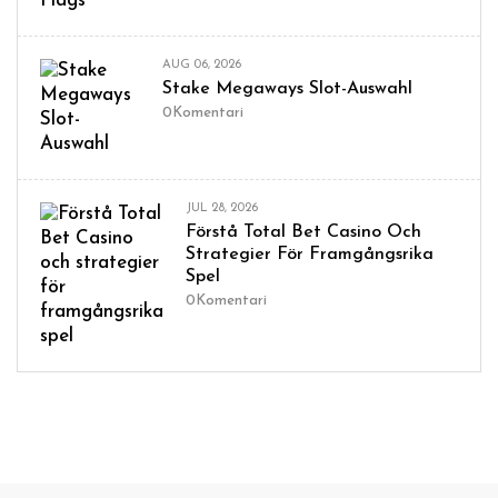
AUG 06, 2026
Stake Megaways Slot-Auswahl
0
Komentari
JUL 28, 2026
Förstå Total Bet Casino Och
Strategier För Framgångsrika
Spel
0
Komentari