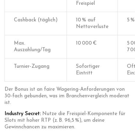
Freispiel
Cashback (täglich)
10 % auf
5 %
Nettoverluste
Max.
10 000 €
5 0
Auszahlung/Tag
7 0
Turnier‑Zugang
Sofortiger
Oft
Eintritt
Ein
Der Bonus ist an faire Wagering‑Anforderungen von
30‑fach gebunden, was im Branchenvergleich moderat
ist.
Industry Secret:
Nutze die Freispiel‑Komponente für
Slots mit hoher RTP (z. B. 96,5 %), um deine
Gewinnchancen zu maximieren.