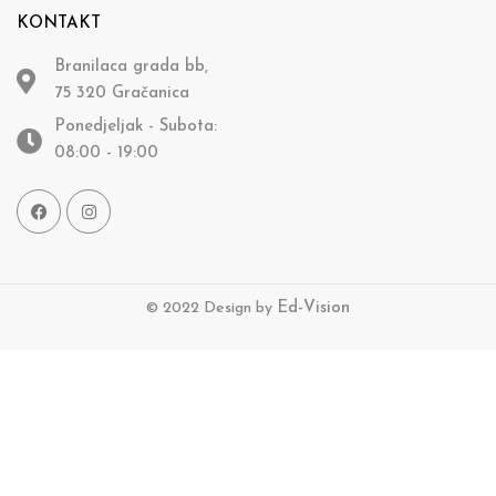
KONTAKT
Branilaca grada bb,
75 320 Gračanica
Ponedjeljak - Subota:
08:00 - 19:00
© 2022 Design by
Ed-Vision